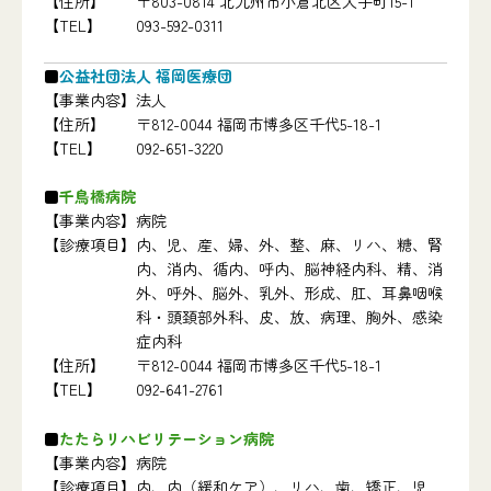
【住所】
〒803-0814 北九州市小倉北区大手町15-1
【TEL】
093-592-0311
公益社団法人 福岡医療団
【事業内容】
法人
【住所】
〒812-0044 福岡市博多区千代5-18-1
【TEL】
092-651-3220
千鳥橋病院
【事業内容】
病院
【診療項目】
内、児、産、婦、外、整、麻、リハ、糖、腎
内、消内、循内、呼内、脳神経内科、精、消
外、呼外、脳外、乳外、形成、肛、耳鼻咽喉
科・頭頚部外科、皮、放、病理、胸外、感染
症内科
【住所】
〒812-0044 福岡市博多区千代5-18-1
【TEL】
092-641-2761
たたらリハビリテーション病院
【事業内容】
病院
【診療項目】
内、内（緩和ケア）、リハ、歯、矯正、児