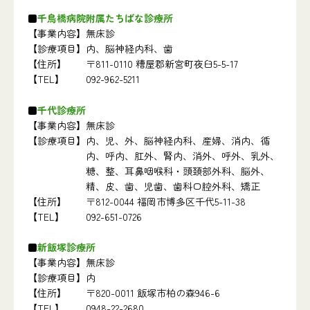
千鳥橋病院附属たちばな診療所
【事業内容】
無床診
【診療項目】
内、脳神経内科、歯
【住所】
〒811-0110 糟屋郡新宮町夜臼5-5-17
【TEL】
092-962-5211
千代診療所
【事業内容】
無床診
【診療項目】
内、児、外、脳神経内科、産婦、消内、循
内、呼内、肛外、腎内、消外、呼外、乳外、
糖、整、耳鼻咽喉科・頭頚部外科、脳外、
精、皮、歯、児歯、歯科口腔外科、矯正
【住所】
〒812-0044 福岡市博多区千代5-11-38
【TEL】
092-651-0726
新飯塚診療所
【事業内容】
無床診
【診療項目】
内
【住所】
〒820-0011 飯塚市柏の森946-6
【TEL】
0948-22-2680