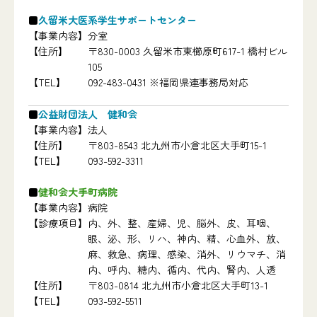
久留米大医系学生サポートセンター
【事業内容】
分室
【住所】
〒830-0003 久留米市東櫛原町617-1 橋村ビル
105
【TEL】
092-483-0431 ※福岡県連事務局対応
公益財団法人 健和会
【事業内容】
法人
【住所】
〒803-8543 北九州市小倉北区大手町15-1
【TEL】
093-592-3311
健和会大手町病院
【事業内容】
病院
【診療項目】
内、外、整、産婦、児、脳外、皮、耳咽、
眼、泌、形、リハ、神内、精、心血外、放、
麻、救急、病理、感染、消外、リウマチ、消
内、呼内、糖内、循内、代内、腎内、人透
【住所】
〒803-0814 北九州市小倉北区大手町13-1
【TEL】
093-592-5511