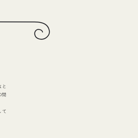
なと
の間
して