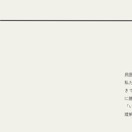
民
私
き
に
「
理