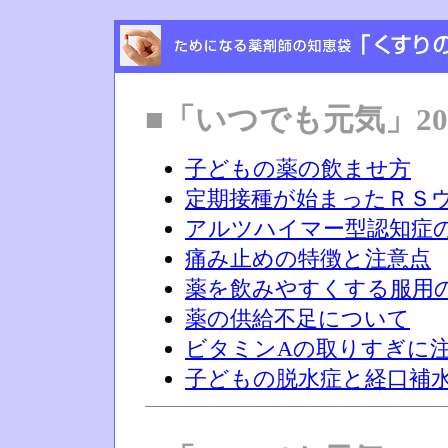
■「いつでも元気」20
子どもの薬の飲ませ方
定期接種が始まったＲＳ
アルツハイマー型認知症
痛み止めの特徴と注意点
薬を飲みやすくする服用
薬の供給不足について
ビタミンAの取りすぎに
子どもの脱水症と経口補