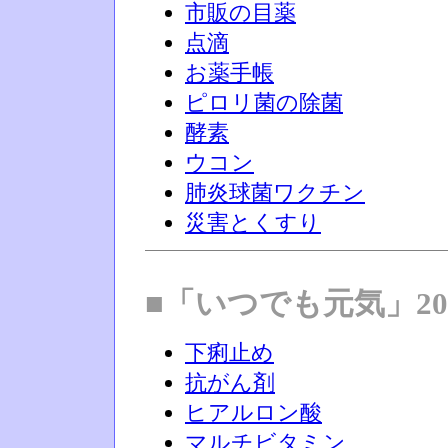
市販の目薬
点滴
お薬手帳
ピロリ菌の除菌
酵素
ウコン
肺炎球菌ワクチン
災害とくすり
■「いつでも元気」20
下痢止め
抗がん剤
ヒアルロン酸
マルチビタミン