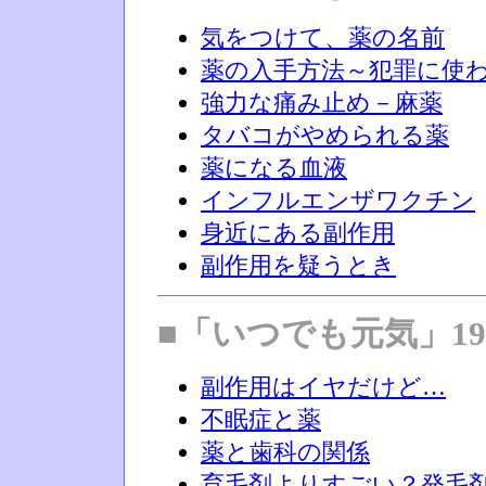
気をつけて、薬の名前
薬の入手方法～犯罪に使
強力な痛み止め－麻薬
タバコがやめられる薬
薬になる血液
インフルエンザワクチン
身近にある副作用
副作用を疑うとき
■「いつでも元気」19
副作用はイヤだけど…
不眠症と薬
薬と歯科の関係
育毛剤よりすごい？発毛