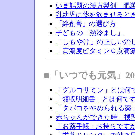
いま話題の漢方製剤 肥
乳幼児に薬を飲ませると
「絆創膏」の選び方
子どもの「熱冷まし」
「しもやけ」の正しい治
「高濃度ビタミンＣ点滴
■「いつでも元気」20
「グルコサミン」とは何
「領収明細書」とは何で
「タバコをやめられる薬
赤ちゃんができた時、授
「お薬手帳」お持ちです