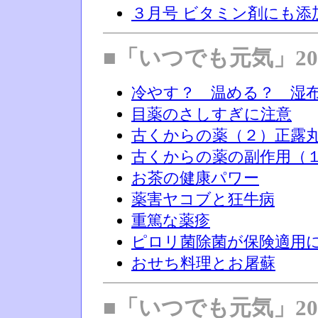
３月号 ビタミン剤にも添
■「いつでも元気」20
冷やす？ 温める？ 湿
目薬のさしすぎに注意
古くからの薬（２）正露
古くからの薬の副作用（
お茶の健康パワー
薬害ヤコブと狂牛病
重篤な薬疹
ピロリ菌除菌が保険適用
おせち料理とお屠蘇
■「いつでも元気」20