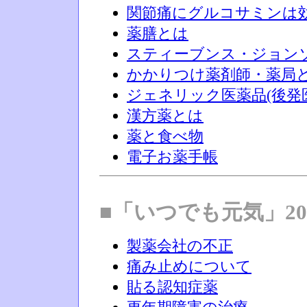
関節痛にグルコサミンは
薬膳とは
スティーブンス・ジョン
かかりつけ薬剤師・薬局
ジェネリック医薬品(後発
漢方薬とは
薬と食べ物
電子お薬手帳
■「いつでも元気」20
製薬会社の不正
痛み止めについて
貼る認知症薬