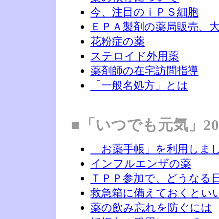
今、注目のｉＰＳ細胞
ＥＰＡ製剤の薬局販売、
花粉症の薬
ステロイド外用薬
薬剤師の在宅訪問指導
「一般名処方」とは
■「いつでも元気」20
「お薬手帳」を利用しま
インフルエンザの薬
ＴＰＰ参加で、どうなる
救急箱に備えておくとい
薬の飲み忘れを防ぐには