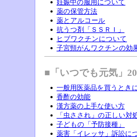
妊娠中の服用について
薬の保管方法
薬とアルコール
抗うつ剤「ＳＳＲＩ」
ヒブワクチンについて
子宮頸がんワクチンの効
■「いつでも元気」20
一般用医薬品を買うとき
香酢の効能
漢方薬の上手な使い方
「虫さされ」の正しい対
子どもの「予防接種」
薬害「イレッサ」訴訟に