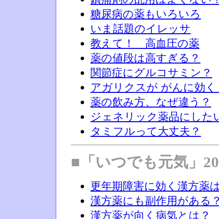
糖尿病の薬もいろいろ
いま話題のイレッサ
教えて！ 高血圧の薬
薬の値段は高すぎる？
関節症にグルコサミン？
アガリクスが がんに効く
薬の飲み方、なぜ違う？
ジェネリック薬品にした
タミフルって大丈夫？
■「いつでも元気」20
更年期障害に効く漢方薬
漢方薬にも副作用がある
漢方薬が向く病気とは？