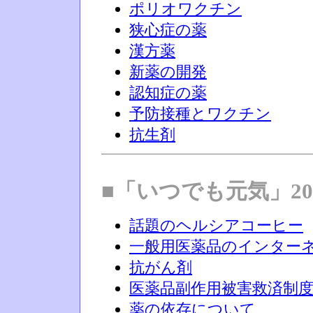
ポリオワクチン
狭心症の薬
漢方薬
新薬の開発
認知症の薬
予防接種とワクチン
抗生剤
■「いつでも元気」20
話題のヘルシアコーヒー
一般用医薬品のインター
抗がん剤
医薬品副作用被害救済制
薬の依存について