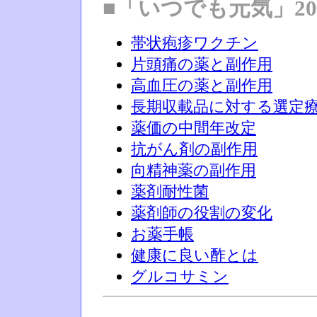
■「いつでも元気」20
帯状疱疹ワクチン
片頭痛の薬と副作用
高血圧の薬と副作用
長期収載品に対する選定
薬価の中間年改定
抗がん剤の副作用
向精神薬の副作用
薬剤耐性菌
薬剤師の役割の変化
お薬手帳
健康に良い酢とは
グルコサミン