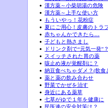
漢方薬～小柴胡湯の危険
漢方薬～上手な使い方
もういやっ！花粉症
夏にご用心！皮膚のトラ
赤ちゃんかできたら…
子どもと熱さまし
ドリンク剤で“元気一発”
スイッチされた胃の薬
咳止め液が覚醒剤に？
納豆食べちゃダメ？(飲食
薬と薬の飲み合わせ
野菜でかぜを治す
身近にある薬草
七草がゆで１年を健康に
民医連の安全対策は？