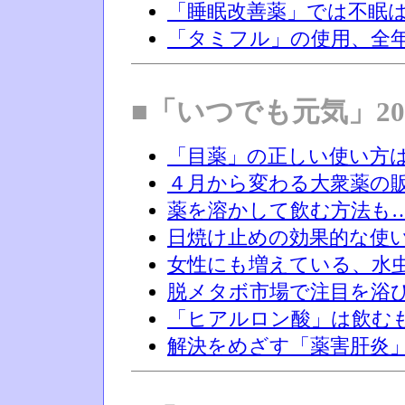
「睡眠改善薬」では不眠
「タミフル」の使用、全
■「いつでも元気」20
「目薬」の正しい使い方
４月から変わる大衆薬の
薬を溶かして飲む方法も
日焼け止めの効果的な使
女性にも増えている、水
脱メタボ市場で注目を浴
「ヒアルロン酸」は飲む
解決をめざす「薬害肝炎