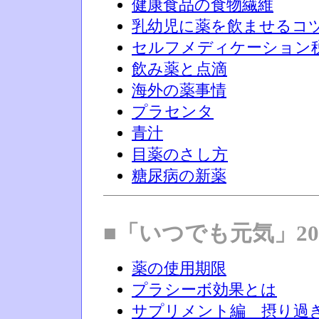
健康食品の食物繊維
乳幼児に薬を飲ませるコ
セルフメディケーション
飲み薬と点滴
海外の薬事情
プラセンタ
青汁
目薬のさし方
糖尿病の新薬
■「いつでも元気」20
薬の使用期限
プラシーボ効果とは
サプリメント編 摂り過