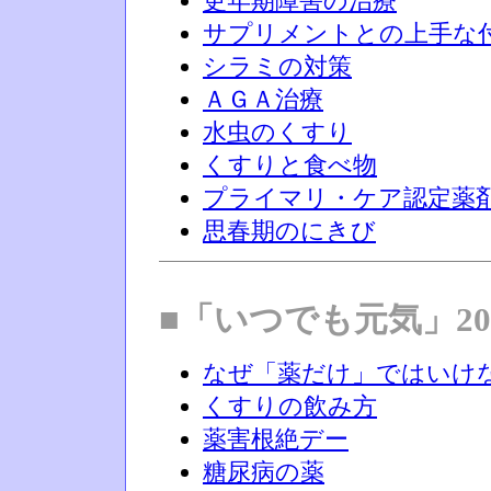
更年期障害の治療
サプリメントとの上手な
シラミの対策
ＡＧＡ治療
水虫のくすり
くすりと食べ物
プライマリ・ケア認定薬
思春期のにきび
■「いつでも元気」20
なぜ「薬だけ」ではいけ
くすりの飲み方
薬害根絶デー
糖尿病の薬