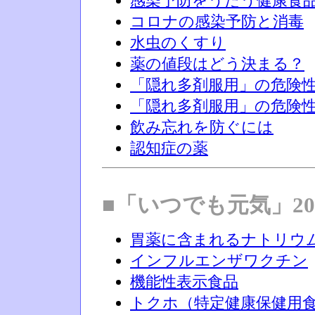
感染予防をうたう健康食
コロナの感染予防と消毒
水虫のくすり
薬の値段はどう決まる？
「隠れ多剤服用」の危険性(
「隠れ多剤服用」の危険性(
飲み忘れを防ぐには
認知症の薬
■「いつでも元気」20
胃薬に含まれるナトリウ
インフルエンザワクチン
機能性表示食品
トクホ（特定健康保健用