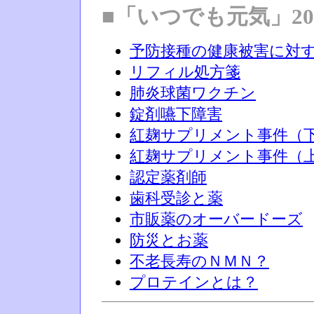
■「いつでも元気」20
予防接種の健康被害に対
リフィル処方箋
肺炎球菌ワクチン
錠剤嚥下障害
紅麹サプリメント事件（
紅麹サプリメント事件（
認定薬剤師
歯科受診と薬
市販薬のオーバードーズ
防災とお薬
不老長寿のＮＭＮ？
プロテインとは？