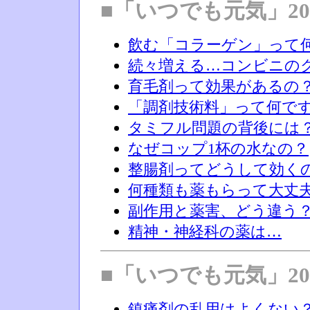
■「いつでも元気」20
飲む「コラーゲン」って
続々増える…コンビニの
育毛剤って効果があるの
「調剤技術料」って何で
タミフル問題の背後には
なぜコップ1杯の水なの？
整腸剤ってどうして効く
何種類も薬もらって大丈
副作用と薬害、どう違う
精神・神経科の薬は…
■「いつでも元気」20
鎮痛剤の乱用はよくない