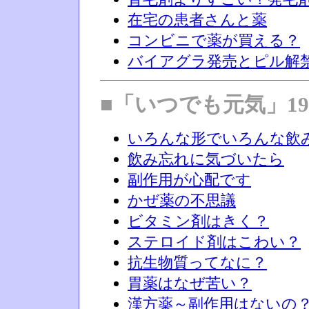
在宅の患者さんと薬
コンビニで薬が買える？
バイアグラ発売とピル解
■「いつでも元気」199
いろんな形でいろんな飲
飲み忘れに気づいたら
副作用が心配です
かぜ薬の不思議
ビタミン剤はきく？
ステロイド剤はこわい？
抗生物質ってなに？
胃薬はなぜ苦い？
漢方薬～副作用はないの