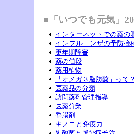
■「いつでも元気」20
インターネットでの薬の
インフルエンザの予防接
更年期障害
薬の値段
薬用植物
「オメガ３脂肪酸」って
医薬品の分類
訪問薬剤管理指導
医薬分業
整腸剤
キノコと免疫力
乳酸菌と感染症予防