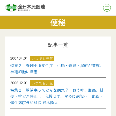
便秘
記事一覧
2007.04.01
いつでも元気
特集２ 脊髄小脳変性症 小脳・脊髄・脳幹が萎縮、
神経細胞に障害
2006.12.01
いつでも元気
特集２ 腸閉塞ってどんな病気？ おう吐、腹痛、排
便・排ガス停止… 我慢せず、早めに病院へ 青森・
健生病院外科科長 鈴木隆太