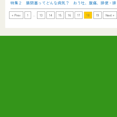
特集２ 腸閉塞ってどんな病気？ おう吐、腹痛、排便・排
...
« Prev
1
13
14
15
16
17
18
19
Next »