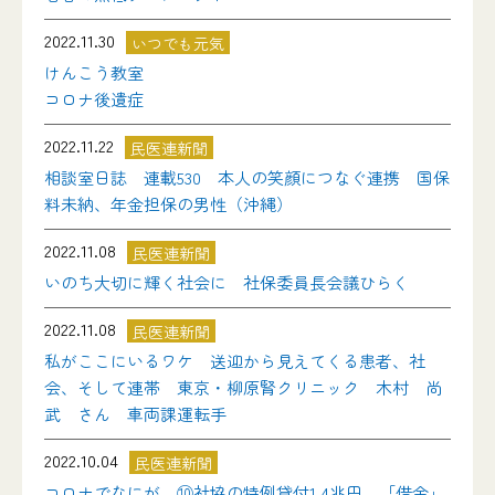
2022.11.30
いつでも元気
けんこう教室
コロナ後遺症
2022.11.22
民医連新聞
相談室日誌 連載530 本人の笑顔につなぐ連携 国保
料未納、年金担保の男性（沖縄）
2022.11.08
民医連新聞
いのち大切に輝く社会に 社保委員長会議ひらく
2022.11.08
民医連新聞
私がここにいるワケ 送迎から見えてくる患者、社
会、そして連帯 東京・柳原腎クリニック 木村 尚
武 さん 車両課運転手
2022.10.04
民医連新聞
コロナでなにが ⑩社協の特例貸付1.4兆円 「借金」