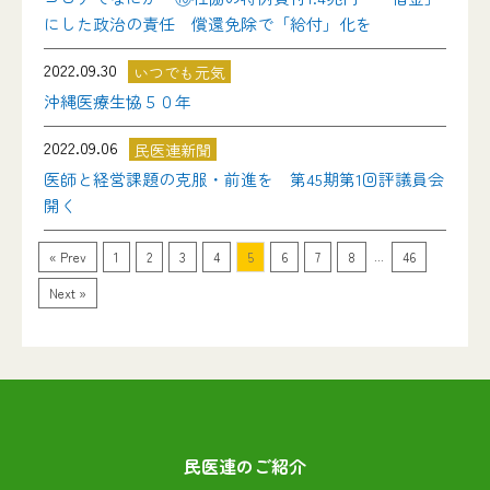
にした政治の責任 償還免除で「給付」化を
2022.09.30
いつでも元気
沖縄医療生協５０年
2022.09.06
民医連新聞
医師と経営課題の克服・前進を 第45期第1回評議員会
開く
...
« Prev
1
2
3
4
5
6
7
8
46
Next »
民医連のご紹介