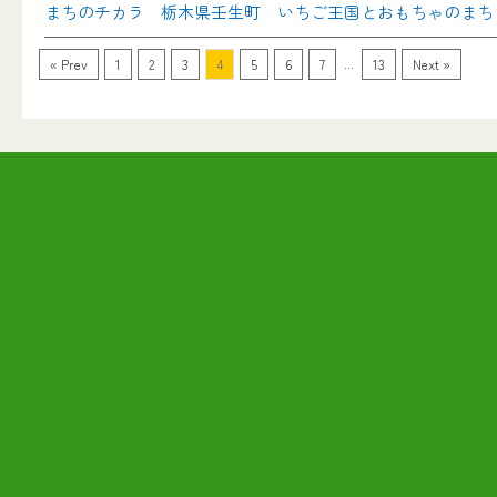
まちのチカラ 栃木県壬生町 いちご王国とおもちゃのまち
...
« Prev
1
2
3
4
5
6
7
13
Next »