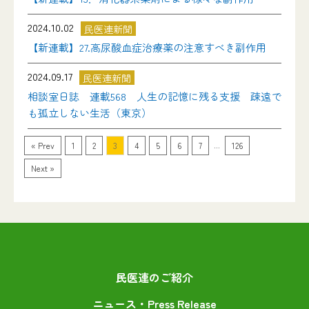
2024.10.02
民医連新聞
【新連載】27.高尿酸血症治療薬の注意すべき副作用
2024.09.17
民医連新聞
相談室日誌 連載568 人生の記憶に残る支援 疎遠で
も孤立しない生活（東京）
...
« Prev
1
2
3
4
5
6
7
126
Next »
民医連のご紹介
ニュース・Press Release