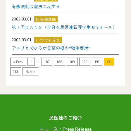
有事法制は憲法に反する
2002.03.01
民医連新聞
第７回ＤＡＮＳ（全日本民医連看護学生ゼミナール）
2002.03.01
いつでも元気
アメリカでひろがる草の根の“戦争反対”
...
« Prev
1
187
188
189
190
191
192
193
Next »
民医連のご紹介
ニュース・Press Release