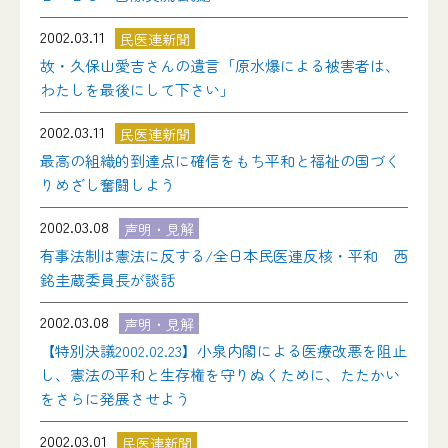
2002.03.11
民医連新聞
故・久保山愛吉さんの遺言「原水爆による被害者は、
わたしを最後にして下さい」
2002.03.11
民医連新聞
最高の組織的到達点に確信をもち平和と福祉の国づく
りめざし奮闘しよう
2002.03.08
声明・見解
有事法制は憲法に反する/全日本民医連反核・平和 西
銘圭蔵委員長が談話
2002.03.08
声明・見解
【特別決議2002.02.23】小泉内閣による医療改悪を阻止
し、憲法の平和と生存権を守りぬくために、たたかい
をさらに発展させよう
2002.03.01
民医連新聞