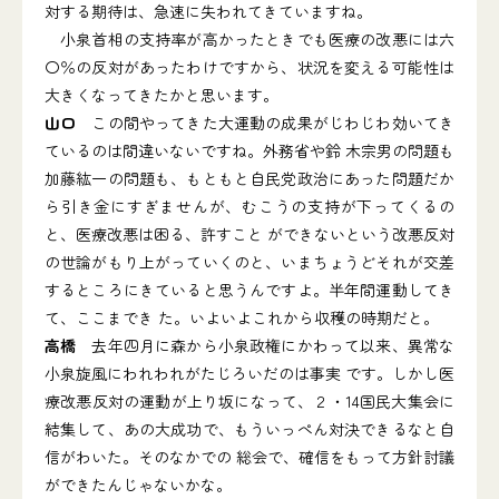
対する期待は、急速に失われてきていますね。
小泉首相の支持率が高かったときでも医療の改悪には六
〇％の反対があったわけですから、状況を変える可能性は
大きくなってきたかと思います。
山口
この間やってきた大運動の成果がじわじわ効いてき
ているのは間違いないですね。外務省や鈴 木宗男の問題も
加藤紘一の問題も、もともと自民党政治にあった問題だか
ら引き金にすぎませんが、むこうの支持が下ってくるの
と、医療改悪は困る、許すこと ができないという改悪反対
の世論がもり上がっていくのと、いまちょうどそれが交差
するところにきていると思うんですよ。半年間運動してき
て、ここまでき た。いよいよこれから収穫の時期だと。
高橋
去年四月に森から小泉政権にかわって以来、異常な
小泉旋風にわれわれがたじろいだのは事実 です。しかし医
療改悪反対の運動が上り坂になって、２・14国民大集会に
結集して、あの大成功で、もういっぺん対決できるなと自
信がわいた。そのなかでの 総会で、確信をもって方針討議
ができたんじゃないかな。