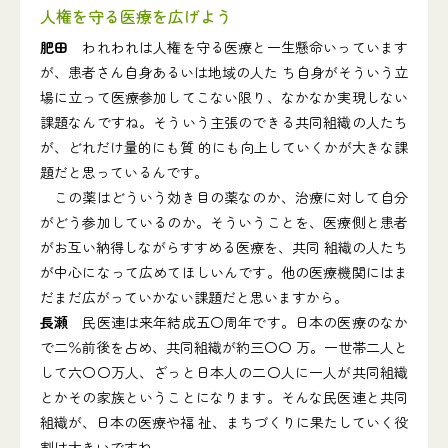
人権を守る医療を広げよう
肥田
われわれは人権を守る医療と一生懸命いっています
が、患者さん自身あるいは地域の人た ち自身がそういう立
場に立って医療参加してこない限り、なかなか実現しない
課題なんですね。そういう主張のできる共同組織の人たち
が、どれだけ量的にも質 的にも向上していくかが大きな課
題だと思っているんです。
この薬はどういう効き目の薬なのか、治療に対して自分
がどう参加しているのか。そういうことを、医療側と患者
がお互い納得しながらすすめる医療を、共同 組織の人たち
が中心になって広めてほしいんです。他の医療機関にはま
だまだ広がっていかない課題だと思いますから。
長瀬
民医連は来年結成五〇周年です。日本の医療のなか
で二％前後を占め、共同組織が約三〇〇 万。一世帯二人と
して六〇〇万人、ざっと日本人の二〇人に一人が共同組織
とかその家族ということになります。そんな民医連と共同
組織が、日本の医療や福 祉、まちづくりに果たしていく役
割は大きいですね。