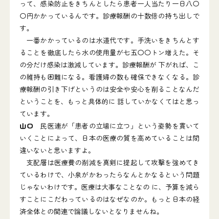
って、感染防止をきちんとしたら患者一人当たり一日八〇
〇円かかっているんです。診療報酬の十数倍の持ち出しで
す。
一番かかっているのは水道代です。手洗いをきちんとす
ることを徹底したら水の使用量が七五〇〇トン増えた。そ
の分だけ感染は激減しています。診療報酬が 下がれば、こ
の維持も困難になる。看護婦の数も確保できなくなる。診
療報酬の引き下げというのは安全や安心を削ることなんだ
ということを、もっと具体的に 話していかなくてはと思っ
ています。
山口
民医連が「患者の立場に立つ」という姿勢を貫いて
いくことによって、日本の医療の質を高めていることは間
違いないと思いますよ。
支配層は医療費の削減を真剣に提起して攻撃を強めてき
ているわけで、小泉がかわったらなんとかなるという問題
じゃないわけです。医療は大事なことなの に、予算を減ら
すことにこだわっているのはなぜなのか。もっと日本の経
済全体との関連で論議しないとなりませんね。