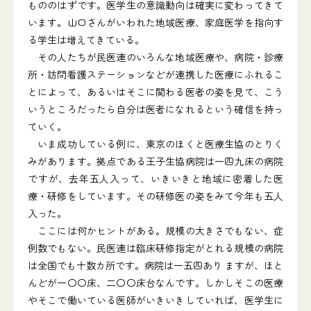
もののはずです。医学生の意識動向は確実に変わってきて
います。山口さんがいわれた地域医療、家庭医学を指向す
る学生は増えてきている。
その人たちが民医連のいろんな地域医療や、病院・診療
所・訪問看護ステーションなどが連携した医療にふれるこ
とによって、あるいはそこに関わる医者の姿を見て、こう
いうところだったら自分は医者になれるという確信を持っ
ていく。
いま成功している例に、東京のほくと医療生協のとりく
みがあります。拠点である王子生協病院は一四九床の病院
ですが、去年五人入って、いきいきと地域に密着した医
療・研修をしています。その研修医の姿をみて今年も五人
入った。
ここには何かヒントがある。規模の大きさでもない、症
例数でもない。民医連は臨床研修指定がとれる規模の病院
は全国でも十数カ所です。病院は一五四あり ますが、ほと
んどが一〇〇床、二〇〇床台なんです。しかしそこの医療
やそこで働いている医師がいきいきしていれば、医学生に