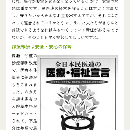
たね。銀行がお金を貸さなくなっているな かで、資金の問
題は重要です。民医連の経営を守ることはすごく大事だ
し、守りたいからみんなお金を出すんですが、それにふさ
わしく運営されているかどう か、出した人たちがきちんと
確認できるような仕組みをつくっていく責任があるんでは
ないか。そのことも早く提起してほしいですね。
診療報酬は安全・安心の保障
長瀬
今度の
診療報酬改定
で、医療本体
部分に差額が
もちこまれま
した。六カ月
を超す患者の
入院基本料が
一五％カット
されて、不足
分は差額で患