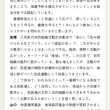
自己責任ということになってしまいます。地域や自治体を
まきこんで、保健予防を確立させていこうということを総
会方針では提起しています。
健康相談などもっと旺盛にくり広げて、困っている人た
ちをどう守るか、健康を守るとりくみにもどう参加しても
らうかがいま問われているかと思います。
高橋
三年前の共同組織活動交流集会で「安心して住み続
けられるまちづくり」という提起があっ て、これがみんな
の要求にピタッとはまったんですね。俄然、視野と活動が
広がった。キーワードは「地域」です。この三年で、共同
組織は猛烈に変わってい る。数も増えましたが、活動の中
身が、民医連の病院や診療所の応援団という枠を出て、地
域と結びついた住民運動として成長してきています。
ここで改めて、われわれにとって一番頼りになる存在で
ある民医連と、どう共同していくのか、地域からの目線で
要求もし、民医連の方針と共同組織のあり方をすり合わせ
ていく必要があるなあということを強く思いました。
山口
全国連帯基金、地域協同基金の制度が提起されまし