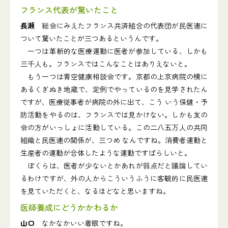
フランス代表が驚いたこと
長瀬
総会にみえたフランス共済組合の代表団が民医連に
ついて驚いたことが三つあるというんです。
一つは革新的な医療運動に医者が参加している、しかも
三千人も。フランスではこんなことはありえないと。
もう一つは青空健康相談会です。京都の上京病院の横に
あるくぎぬき地蔵で、定例でやっているのを見学されたん
ですが、医療従事者が病院の外に出て、こう いう保健・予
防活動をやるのは、フランスでは見かけない。しかも友の
会の方がいっしょに活動している。この二八五万人の共同
組織と民医連の関係が、三つめ なんですね。消費者運動と
生産者の運動が合体したような運動ですばらしいと。
ぼくらは、医者が少ないとかあれが弱点だと議論してい
るわけですが、外の人からこういうふうに客観的に民医連
を見ていただくと、なるほどなと思いますね。
医師養成にどうかかわるか
山口
なかなかいい着眼ですね。