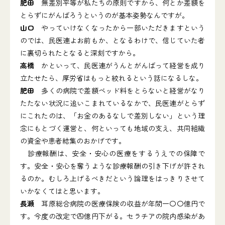
肥田
無差別平等が私たちの原則ですから、何とか差額を
とらずにがんばろうというのが基本姿勢なんですが。
山口
やっていけなくなったから一部いただきますという
のでは、民医連よお前もか、となるわけで、信じていた者
に裏切られたとなると深刻ですから。
高橋
かといって、民医連がうんとがんばって経営を成り
立たせたら、厚労省はもっと絞れるという話になるしな。
肥田
多くの病院で差額ベッド料をとらないと経営がなり
たたない状況に追いこまれているなかで、民医連がとらず
にこれたのは、「お金のあるなしで差別しない」という理
念にもとづく運営と、何といっても地域の支え、共同組織
の資金や患者結集のおかげです。
診療報酬は、安全・安心の医療をするうえでの保障で
す。安全・安心を奪うような診療報酬の引き下げが許され
るのか。むしろ上げるべきだという論理をはっきりさせて
いかなくてはと思います。
長瀬
耳原総合病院の医療保険の収益が年間一〇〇億円で
す。今度の改定で四億円下がる。セラチアの院内感染があ