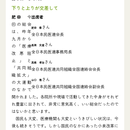
下りと上りが交差して
肥田
今
出席者
回の総会
さん
肥田 泰
は、昨年
全日本民医連会長
九月から
さん
の「医療
長瀬 文雄
全日本民医連事務局長
改悪阻
止」と
さん
高橋 孝治
「共同組
全日本民医連共同組織全国連絡会会長
織拡大」
さん
山口 格
の大運動
全日本民医連共同組織全国連絡会副会長
のなかで
開かれました。各院所や現場で活動してきた中身がそれぞ
れ豊富に出されて、非常に意気高く、いい総会だったので
はないかと思います。
国民も大変、医療機関も大変というきびしい状況は、今
後も続きそうです。しかし国民のなかにあった小泉改革に