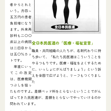
者からとれと
いう。月四～
五万円の患者
負担増になり
ます。外来再
診料も二〇〇
床以上の病院
全日本民医連の「医療・福祉宣言」
は二回目から
職員・共同組織の人たちが、名刺代わりに持
は五〇％カッ
ち歩いて、「私たち民医連はこういうことを
トです。
やるつもりです。医療・福祉をよくするため
率直にいっ
に、いっしょにがんばりましょう」という訴
てこの改定
えを全国で広げようと、リーフもつくりまし
は、医療機関
た
つぶしを狙っ
たものですよ。差額ベッド料をとらないということでがん
ばってきた民医連が、差額をとらないでやっていけるのか
問われています。