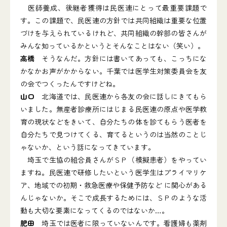
医師養成、後継者獲得は民医連にとって最重要課題で
す。この課題で、民医連の方針では共同組織は重要な位置
づけを与えられているけれど、共同組織の幹部の皆さんが
みんな知っているかというとそんなことはない（笑い）。
高橋
そうなんだ。方針には書いてあっても、こっちにな
かなかお声がかからない。千葉では医学生対策委員会を友
の会でつくったんですけどね。
山口
北海道では、民医連から各友の会に話しにきてもら
いました。無産者診療所にはじまる民医連の原点や医学教
育の現状などをきいて、自分たちの体を診てもらう医者を
自分たちで見つけてくる、育てるというのは当然のことじ
ゃないか、という話になってきています。
埼玉で生協の組合員さんがＳＰ（模擬患者）をやってい
ますね。民医連で研修したいという医学生はプライマリケ
ア、地域での初期・救急医療や保健予防など に関心がある
んじゃないか。そこで成長するためには、ＳＰのような活
動も大切な要素になってくるのではないか…。
肥田
埼玉では医者に限っていないんです。看護婦も薬剤