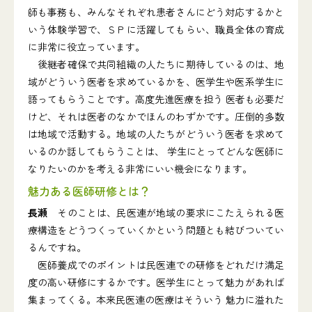
師も事務も、みんなそれぞれ患者さんにどう対応するかと
いう体験学習で、ＳＰに活躍してもらい、職員全体の育成
に非常に役立っています。
後継者確保で共同組織の人たちに期待しているのは、地
域がどういう医者を求めているかを、医学生や医系学生に
語ってもらうことです。高度先進医療を担う 医者も必要だ
けど、それは医者のなかでほんのわずかです。圧倒的多数
は地域で活動する。地域の人たちがどういう医者を求めて
いるのか話してもらうことは、 学生にとってどんな医師に
なりたいのかを考える非常にいい機会になります。
魅力ある医師研修とは？
長瀬
そのことは、民医連が地域の要求にこたえられる医
療構造をどうつくっていくかという問題とも結びついてい
るんですね。
医師養成でのポイントは民医連での研修をどれだけ満足
度の高い研修にするかです。医学生にとって魅力があれば
集まってくる。本来民医連の医療はそういう 魅力に溢れた