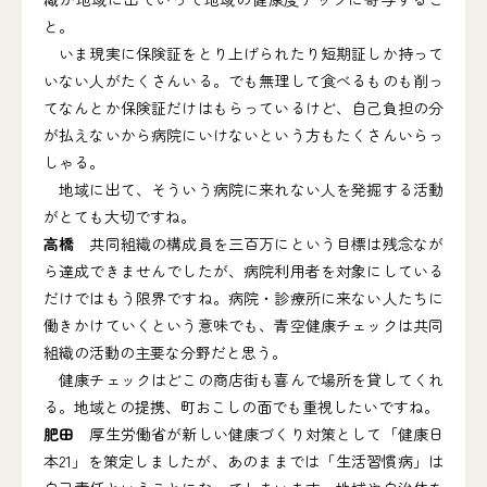
と。
いま現実に保険証をとり上げられたり短期証しか持って
いない人がたくさんいる。でも無理して食べるものも削っ
てなんとか保険証だけはもらっているけど、自己負担の分
が払えないから病院にいけないという方もたくさんいらっ
しゃる。
地域に出て、そういう病院に来れない人を発掘する活動
がとても大切ですね。
高橋
共同組織の構成員を三百万にという目標は残念なが
ら達成できませんでしたが、病院利用者を対象にしている
だけではもう限界ですね。病院・診療所に来ない人たちに
働きかけていくという意味でも、青空健康チェックは共同
組織の活動の主要な分野だと思う。
健康チェックはどこの商店街も喜んで場所を貸してくれ
る。地域との提携、町おこしの面でも重視したいですね。
肥田
厚生労働省が新しい健康づくり対策として「健康日
本21」を策定しましたが、あのままでは「生活習慣病」は