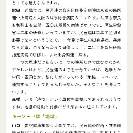
とっても魅力なんですね。
肥田
近畿では、民医連の臨床研修指定病院は京都の民医
連中央病院と大阪の耳原総合病院の二つで す。兵庫も奈良
も和歌山も全部一五〇床規模の病院ばかりです。厚生労働
省は二年の研修といっていますが、民医連は二年で区切る
必要はないということで、一 年目は学生の出身県連、兵庫
なら兵庫、奈良なら奈良で研修しよう。二年目を臨床研修
指定病院で研修し、また出身県連に帰る。
一つの県連だけあるいは一つの院所だけではなかなかむ
ずかしいけれど、民医連のよさを十分生かせば、近畿とか
中国・四国とか、私たちがいっている「地協」レベルで、
連携することもできるんじゃないか。そんなことを考えて
います。
高橋
いま「地協」という単位を重視しておられるようで
すね。地協の活動と討議がどう深まるか注目しています。
キーワードは「地域」
山口
青空健康相談も大事ですね。民医連の院所・共同組
織が地域に出ていって地域の健康度アップに寄与するこ