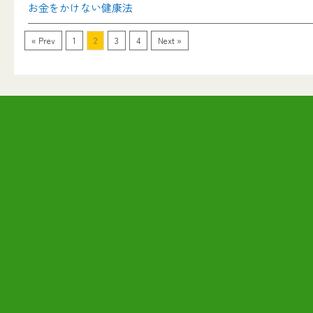
お金をかけない健康法
« Prev
1
2
3
4
Next »