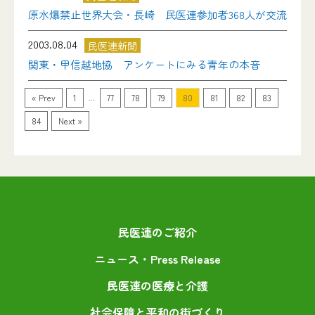
原水爆禁止世界大会・長崎 民医連参加者368人が交流
2003.08.04
民医連新聞
関東・甲信越地協 アンケートにみる青年の本音
...
« Prev
1
77
78
79
80
81
82
83
84
Next »
民医連のご紹介
ニュース・Press Release
民医連の医療と介護
社会保障と平和の街づくり