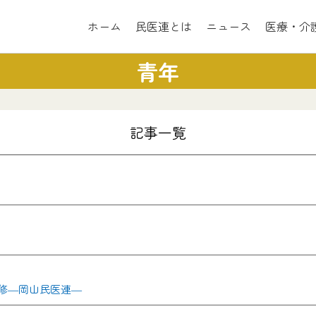
ホーム
民医連とは
ニュース
医療・介
青年
記事一覧
修―岡山民医連―