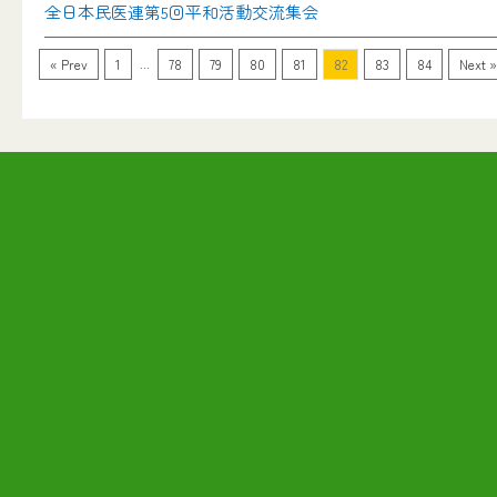
全日本民医連第5回平和活動交流集会
...
« Prev
1
78
79
80
81
82
83
84
Next »