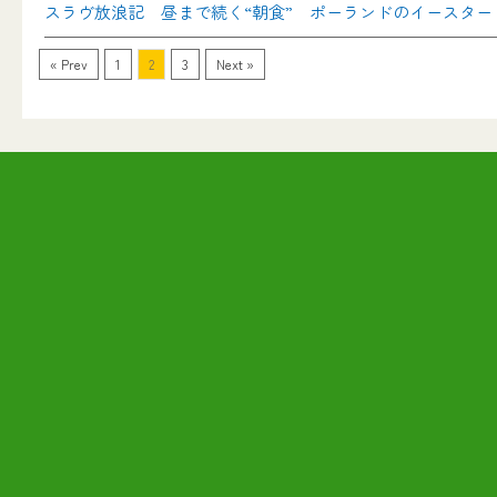
スラヴ放浪記 昼まで続く“朝食” ポーランドのイースター
« Prev
1
2
3
Next »