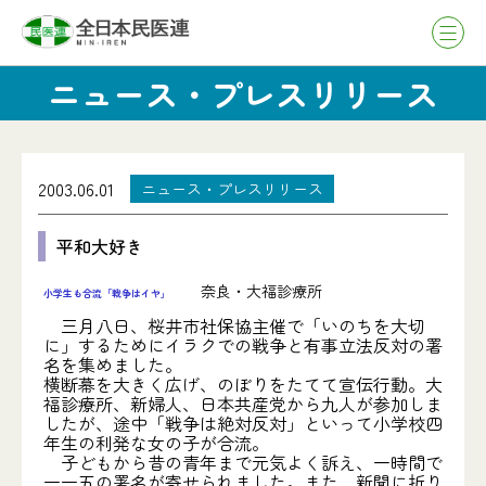
ニュース・プレスリリース
2003.06.01
ニュース・プレスリリース
平和大好き
奈良・大福診療所
小学生も合流「戦争はイヤ」
三月八日、桜井市社保協主催で「いのちを大切
に」するためにイラクでの戦争と有事立法反対の署
名を集めました。
横断幕を大きく広げ、のぼりをたてて宣伝行動。大
福診療所、新婦人、日本共産党から九人が参加しま
したが、途中「戦争は絶対反対」といって小学校四
年生の利発な女の子が合流。
子どもから昔の青年まで元気よく訴え、一時間で
一一五の署名が寄せられました。また、新聞に折り