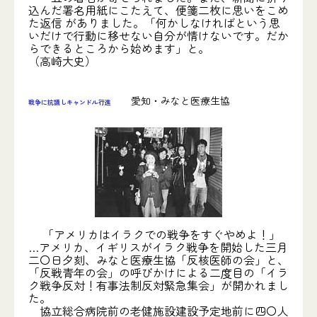
込んだ署名用紙にこたえて、便箋二枚に思いをこめ
た返信 がありました。「何かしなければという思
いだけで行動に移せない自分が情けないです。だか
らできるところから始めます」と。
（高崎大史）
愛知・みなと医療生協
戦争に抗議しキャンドル行進
「アメリカはイラクでの戦争をすぐやめよ！」
…アメリカ、イギリスがイラク戦争を開始した三月
二〇日夕刻、みなと医療生協「反核医師の会」と、
「反戦青年の会」の呼びかけによる二度目の「イラ
ク戦争反対！有事法制反対緊急集会」が開かれまし
た。
協立総合病院前の老健施設建設予定地前に四〇人