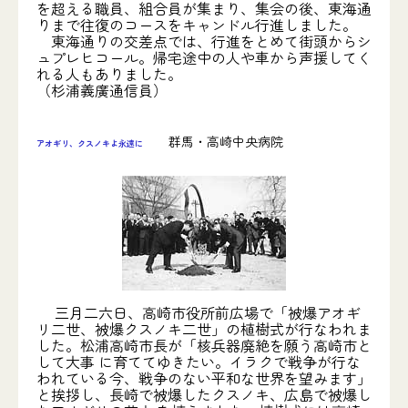
を超える職員、組合員が集まり、集会の後、東海通
りまで往復のコースをキャンドル行進しました。
東海通りの交差点では、行進をとめて街頭からシ
ュプレヒコール。帰宅途中の人や車から声援してく
れる人もありました。
（杉浦義廣通信員）
群馬・高崎中央病院
アオギリ、クスノキよ永遠に
三月二六日、高崎市役所前広場で「被爆アオギ
リ二世、被爆クスノキ二世」の植樹式が行なわれま
した。松浦高崎市長が「核兵器廃絶を願う高崎市と
して大事 に育ててゆきたい。イラクで戦争が行な
われている今、戦争のない平和な世界を望みます」
と挨拶し、長崎で被爆したクスノキ、広島で被爆し