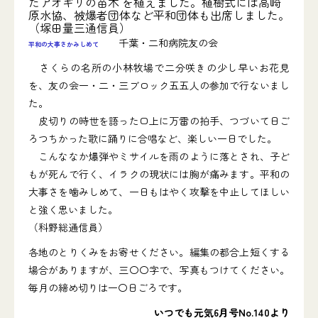
たアオギリの苗木 を植えました。植樹式には高崎
原水協、被爆者団体など平和団体も出席しました。
（塚田量三通信員）
千葉・二和病院友の会
平和の大事さかみしめて
さくらの名所の小林牧場で二分咲きの少し早いお花見
を、友の会一・二・三ブロック五五人の参加で行ないまし
た。
皮切りの時世を語った口上に万雷の拍手、つづいて日ご
ろつちかった歌に踊りに合唱など、楽しい一日でした。
こんななか爆弾やミサイルを雨のように落とされ、子ど
もが死んで行く、イラクの現状には胸が痛みます。平和の
大事さを噛みしめて、一日もはやく攻撃を中止してほしい
と強く思いました。
（科野総通信員）
各地のとりくみをお寄せください。編集の都合上短くする
場合がありますが、三〇〇字で、写真もつけてください。
毎月の締め切りは一〇日ごろです。
いつでも元気6月号No.140より