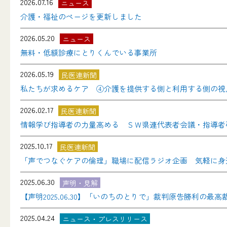
2026.07.16
ニュース
介護・福祉のページを更新しました
2026.05.20
ニュース
無料・低額診療にとりくんでいる事業所
2026.05.19
民医連新聞
私たちが求めるケア ④介護を提供する側と利用する側の視
2026.02.17
民医連新聞
情報学び指導者の力量高める ＳＷ県連代表者会議・指導者
2025.10.17
民医連新聞
「声でつなぐケアの倫理」職場に配信ラジオ企画 気軽に身
2025.06.30
声明・見解
【声明2025.06.30】「いのちのとりで」裁判原告勝利
2025.04.24
ニュース・プレスリリース