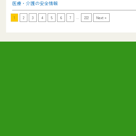
医療・介護の安全情報
...
1
2
3
4
5
6
7
222
Next »