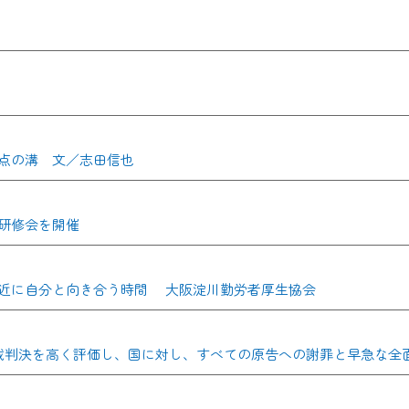
点の溝 文／志田信也
研修会を開催
近に自分と向き合う時間 大阪淀川勤労者厚生協会
の最高裁判決を高く評価し、国に対し、すべての原告への謝罪と早急な