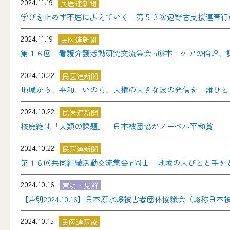
2024.11.19
民医連新聞
学びを止めず不屈に訴えていく 第５３次辺野古支援連帯行
2024.11.19
民医連新聞
第１６回 看護介護活動研究交流集会in熊本 ケアの倫理
2024.10.22
民医連新聞
地域から、平和、いのち、人権の大きな波の発信を 誰ひと
2024.10.22
民医連新聞
核廃絶は「人類の課題」 日本被団協がノーベル平和賞
2024.10.22
民医連新聞
第１６回共同組織活動交流集会in岡山 地域の人びとと手を
2024.10.16
声明・見解
【声明2024.10.16】日本原水爆被害者団体協議会（略称
2024.10.15
民医連医療