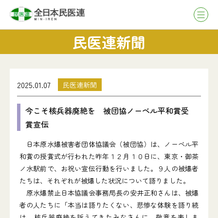
民医連新聞
2025.01.07
民医連新聞
今こそ核兵器廃絶を 被団協ノーベル平和賞受
賞宣伝
日本原水爆被害者団体協議会（被団協）は、ノーベル平
和賞の授賞式が行われた昨年１２月１０日に、東京・御茶
ノ水駅前で、お祝い宣伝行動を行いました。９人の被爆者
たちは、それぞれが被爆した状況について語りました。
原水爆禁止日本協議会事務局長の安井正和さんは、被爆
者の人たちに「本当は語りたくない、悲惨な体験を語り続
け、核兵器廃絶を訴えてきたみなさんに、敬意を表しま