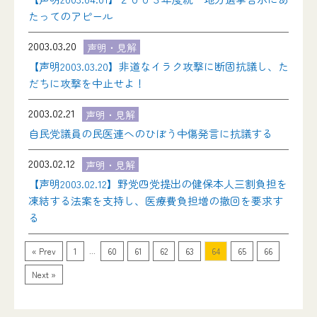
たってのアピール
2003.03.20
声明・見解
【声明2003.03.20】非道なイラク攻撃に断固抗議し、た
だちに攻撃を中止せよ！
2003.02.21
声明・見解
自民党議員の民医連へのひぼう中傷発言に抗議する
2003.02.12
声明・見解
【声明2003.02.12】野党四党提出の健保本人三割負担を
凍結する法案を支持し、医療費負担増の撤回を要求す
る
...
« Prev
1
60
61
62
63
64
65
66
Next »