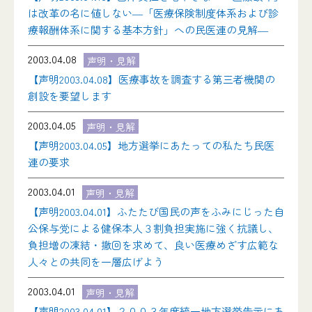
は改革の名に値しない―「医療保険制度体系および診
療報酬体系に関する基本方針」への民医連の見解―
2003.04.08
声明・見解
【声明2003.04.08】医療事故を調査する第三者機関の
創設を要望します
2003.04.05
声明・見解
【声明2003.04.05】地方選挙にあたっての私たち民医
連の要求
2003.04.01
声明・見解
【声明2003.04.01】ふたたび国民の声をふみにじった自
公保与党による健保本人３割負担実施に強く抗議し、
負担増の凍結・撤回を求めて、良い医療めざす広範な
人々との共同を一層広げよう
2003.04.01
声明・見解
【声明2003.04.01】２００３年度統一地方選挙告示にあ