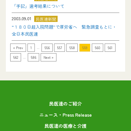
「手記」選考結果について
2003.09.01
民医連新聞
“１８０日超入院問題”で厚労省へ 緊急調査もとに・
全日本民医連
...
« Prev
1
556
557
558
559
560
561
...
562
586
Next »
民医連のご紹介
ニュース・Press Release
民医連の医療と介護