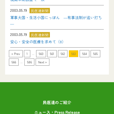
2003.05.19
民医連新聞
軍事大国・生活小国にっぽん ―有事法制が追い打ち
―
2003.05.19
民医連新聞
安心・安全の医療を求めて（8）
...
« Prev
1
560
561
562
563
564
565
...
566
586
Next »
民医連のご紹介
ニュース・Press Release