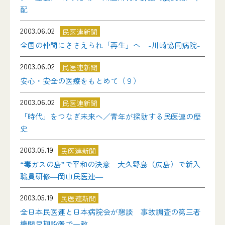
配
2003.06.02
民医連新聞
全国の仲間にささえられ「再生」へ -川崎協同病院-
2003.06.02
民医連新聞
安心・安全の医療をもとめて（９）
2003.06.02
民医連新聞
「時代」をつなぎ未来へ／青年が探訪する民医連の歴
史
2003.05.19
民医連新聞
“毒ガスの島”で平和の決意 大久野島（広島）で新入
職員研修―岡山民医連―
2003.05.19
民医連新聞
全日本民医連と日本病院会が懇談 事故調査の第三者
機関早期設置で一致