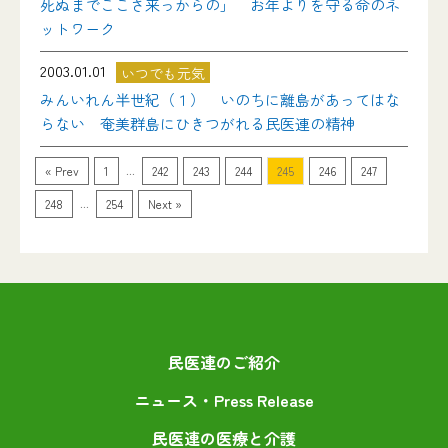
死ぬまでここさ来っからの」 お年よりを守る命のネ
ットワーク
2003.01.01
いつでも元気
みんいれん半世紀（１） いのちに離島があってはな
らない 奄美群島にひきつがれる民医連の精神
...
« Prev
1
242
243
244
245
246
247
...
248
254
Next »
民医連のご紹介
ニュース・Press Release
民医連の医療と介護