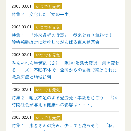
2003.03.01
いつでも元気
特集２ 変化した「女の一生」
2003.03.01
いつでも元気
特集１ 「外来透析の食事」 従来どおり無料です
診療報酬改定に対抗してがんばる東京勤医会
2003.02.01
いつでも元気
みんいれん半世紀（２） 阪神･淡路大震災 刻々変わ
るニーズに不眠不休で 全国からの支援で続けられた
救急医療と地域訪問
2003.02.01
いつでも元気
特集２ 睡眠不足のよる過労死・事故を防ごう 「24
時間社会が与える健康への影響は・・・」
2003.02.01
いつでも元気
特集１ 患者さんの痛み、少しでも減らそう 「私、