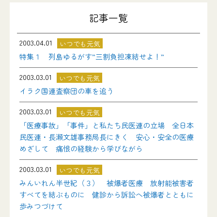
記事一覧
2003.04.01
いつでも元気
特集１ 列島ゆるがす”三割負担凍結せよ！”
2003.03.01
いつでも元気
イラク国連査察団の車を追う
2003.03.01
いつでも元気
「医療事故」「事件」と私たち民医連の立場 全日本
民医連・長瀬文雄事務局長にきく 安心・安全の医療
めざして 痛恨の経験から学びながら
2003.03.01
いつでも元気
みんいれん半世紀（３） 被爆者医療 放射能被害者
すべてを結ぶものに 健診から訴訟へ被爆者とともに
歩みつづけて