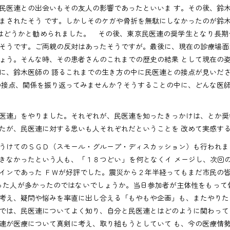
民医連との出会いもその友人の影響であったといいま す。その後、鈴
まされたそう です。しかしそのケガや骨折を無駄にしなかったのが鈴
はどうかと勧められました。 その後、東京民医連の奨学生となり長
そうです。ご両親の反対はあったそうですが。最後に、現在の診療場面
ょう。そんな時、その患者さんのこれまでの歴史の結果 として現在の
に、鈴木医師の 語るこれまでの生き方の中に民医連との接点が見いだ
の接点、関係を振り返ってみませんか？そうすることの中に、どんな医
医連」をやりました。それぞれが、民医連を知ったきっかけは、とか奨
たが、民医連に対する思いも人それぞれだということを 改めて実感す
うけてのＳＧＤ（スモール・グループ・ディスカッション）も行われま
きなかったという人も、「１８つどい」を何となくイ メージし、次回
インであった ＦＷが好評でした。震災から２年半経ってもまだ市民の
った人が多かったのではないでしょうか。当日参加者が主体性をもって
考え、疑問や悩みを率直に出し合える「もやもや企画」も、またやりた
は、民医連についてよく知り、自分と民医連とはどのように関わって
連が医療について真剣に考え、取り組もうとしていて も、今の医療情