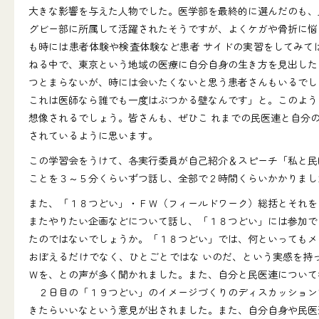
大きな影響を与えた人物でした。医学部を最終的に選んだのも、
グビー部に所属して活躍されたそうですが、よくケガや骨折に悩
も時には患者体験や検査体験など患者 サイドの実習をしてみて
ねる中で、東京という地域の医療に自分自身の生き方を見出した
つとまらないが、時には会いたくないと思う患者さんもいるでし
これは医師なら誰でも一度はぶつかる壁なんです」と。このよう
想像されるでしょう。皆さんも、ぜひこ れまでの民医連と自分
されているように思います。
この学習会をうけて、各実行委員が自己紹介＆スピーチ「私と民
ことを３～５分くらいずつ話し、全部で２時間くらいかかりまし
また、「１８つどい」・ＦＷ（フィールドワーク）総括とそれを
またやりたい企画などについて話し、「１８つどい」には参加で
たのではないでしょうか。「１８つどい」では、何といってもメ
おぼえるだけでなく、ひとごとではな いのだ、という実感を持
Ｗを、との声が多く聞かれました。また、自分と民医連について
２日目の「１９つどい」のイメージづくりのディスカッションで
きたらいいなという意見が出されました。また、自分自身や民医