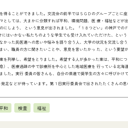
を得ることができました。交流会の前半ではＳＧＤのグループごとに座
マとしては、大まかに分類すれば平和、環境問題、医 療・福祉などが
のにしよう、 という意見が出されました。「１８つどい」の神戸での
けにはいかない私たちのような学生でも受け入れていただけた、とい
なかった民医連への思いや悩みを語り合う人、大学の状況を交流し合う
まい、職員の方に聞きたいことや、意見を言いたかっ た、という要望
案を列挙し、希望をとりました。希望する人が多かった案は、平和につ
息）、医療過疎の中で診療所を中心とした地域医療を 行っている北海
ました。実行 委員の皆さんも、自分の県連で奨学生の方々に呼びかけ
ト発足などが待っています。第１回実行委員会で出されたたくさんの思
平和
検査
福祉