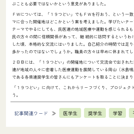
ぶことも必要ではないかという意見がありました。
ＦＷについては、「１９つどい」でもＦＷを行おう、という一致
マに合った開催地はどこかという案を考えました。学びたいテー
テーマでやるにしても、民医連の地域医療や運動を感じられるも
民の方々の間に信頼関係があって、継 続的に訪問するというわ
した頃、本格的な交流にはいりました。自己紹介の時間では足り
多かったのではないでしょうか。職員の方々は早めに休まれてし
２日目には、「１９つどい」の開催地について交流会で出された
連が地域の人々に密着した医療運動を展開している岡山（水島喘
である各県連奨学生の皆さんにもアンケートを取ることに決まり
「１９つどい」に向けて、これからリーフづくり、プロジェク
う。
記事関連ワード
医学生
奨学生
学習