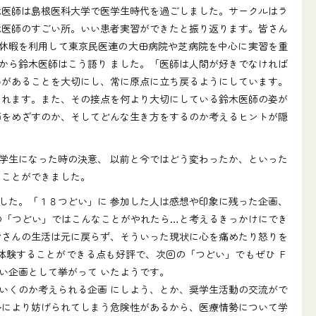
木医師は島根医科大学で医学生時代を過ごしました。サークルはラ
木医師のすごい所。いい患者実習ができたと振り返ります。皆さん
期休暇を利用して東京民医連の大田病院や芝病院を中心に実習を重
から鈴木医師はこう語り ました。「医師は人間が好きでなければ
姿があることを大切にし、常に原点に立ち戻るようにしています。
されます。また、その接点を何より大切にしている鈴木医師の姿が
師をめざすのか、そしてどんな生き方をするのか考えるヒントが隠
学生になった時の決意、 以前と今ではどう変わったか、といった
ることができました。
した。「１８つどい」に 参加した人は感想や印象に残った企画、
の「つどい」ではこんなことがやれたら…と考えるきっかけにでき
皆さんの生活は元に戻らず、そういった現状に心を痛めたり怒りを
体験することができる点も好評で、次回の「つどい」でもぜひ Ｆ
い企画として挙がって いたようです。
いくのか考えられる企画 にしよう、とか、奨学生活動の交流がで
勢により妨げられてしまう危険性があるから、医療情勢について学