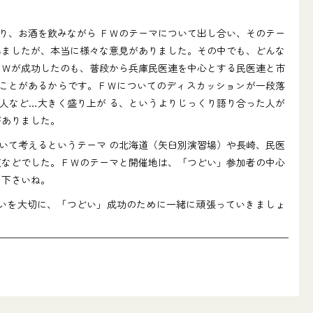
り、お酒を飲みながら ＦＷのテーマについて出し合い、そのテー
出ましたが、本当に様々な意見がありました。その中でも、どんな
ＦＷが成功したのも、普段から兵庫民医連を中心とする民医連と市
うことがあるからです。ＦＷについてのディスカッションが一段落
人など…大きく盛り上が る、というよりじっくり語り合った人が
がありました。
いて考えるというテーマ の北海道（矢臼別演習場）や長崎、民医
道などでした。ＦＷのテーマと開催地は、「つどい」参加者の中心
て下さいね。
いを大切に、「つどい」成功のために一緒に頑張っていきましょ