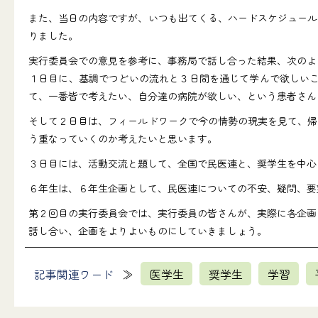
また、当日の内容ですが、いつも出てくる、ハードスケジュール
りました。
実行委員会での意見を参考に、事務局で話し合った結果、次のよ
１日目に、基調でつどいの流れと３日間を通じて学んで欲しいこ
て、一番皆で考えたい、自分達の病院が欲しい、という患者さん
そして２日目は、フィールドワークで今の情勢の現実を見て、帰
う重なっていくのか考えたいと思います。
３日目には、活動交流と題して、全国で民医連と、奨学生を中心
６年生は、６年生企画として、民医連についての不安、疑問、要
第２回目の実行委員会では、実行委員の皆さんが、実際に各企画
話し合い、企画をよりよいものにしていきましょう。
記事関連ワード
医学生
奨学生
学習