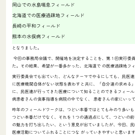
岡山での水島喘息フィールド
北海道での医療過疎地フィールド
長崎の平和フィールド
熊本の水俣病フィールド
となりました。
今回の事務局会議で、開催地を決定することを、第１回実行委員
た。その結果、希望が一番多かった、北海道で の医療過疎地フ
実行委員会でも出ていた、どんなテーマでやるにしても、民医連
に医療機関自体がない状態を表わすと共に、「自分達の求める」
に、民医連が行ってきた医療について知ることのできるフィール
病患者さんの食事指導を病院の中でなく、 患者さんの家にいっ
昨年のフィールドワークは、つどい本番ではとてもみのり多いも
つどい本番だけでなく、それを１つの通過点にして、つどいの前
の魅力を打ち出したい、という意見が出ていましたが、今回、民
医療活動についてふれることにつな がっていきやすいと思いま