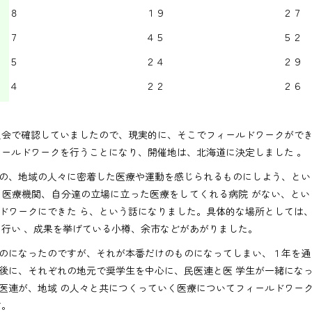
８
１９
２７
７
４５
５２
５
２４
２９
４
２２
２６
会で確認していましたので、現実的に、そこでフィールドワークがで
ィールドワークを行うことになり、開催地は、北海道に決定しました 。
の、地域の人々に密着した医療や運動を感じられるものにしよう、とい
医療機関、自分達の立場に立った医療をしてくれる病院 がない、と
ドワークにできた ら、という話になりました。具体的な場所としては
て行い 、成果を挙げている小樽、余市などがあがりました。
のになったのですが、それが本番だけのものになってしまい、１年を通
後に、それぞれの地元で奨学生を中心に、民医連と医 学生が一緒にな
医連が、地域 の人々と共につくっていく医療についてフィールドワー
す。