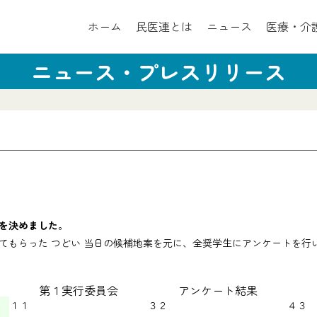
ホーム
民医連とは
ニュース
医療・介
ニュース・プレスリリース
を決めました
。
てもらった つどい 当日の候補地案を元に、全奨学生にアンケートを行
第１実行委員会
アンケート結果
１１
３２
４３