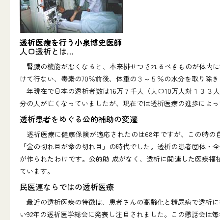
透析医療を行う小泉博史医師
人口透析とは…
腎臓の機能が悪くなると、本来排せつされるべきものが体内に
けて行ない、毒素の70％前後、体重の３～５％の水分を取り除き
年現在で日本の透析者数は16万７千人（人口10万人対１３３人）
分の人が亡くなっていましたが、現在では透析医療の進歩によって
透析患者をめぐる公的補助の変遷
透析医療に健康保険が適応されたのは68年ですが、この時の自己
「金の切れ目が命の切れ目」の時代でした。透析の患者団体・全
が作られたわけです。公的助 成がなく、透析に関連した医療福
ています。
民医連ならではの透析医療
最近の透析医療の特徴は、患者さんの高齢化と糖尿病で透析にな
い92年の透析医学総会に発表し注目されました。この懇話会は毎