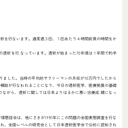
析を行ないます。通常週３回、１回あたり４時間前後の時間をか
上の透析を行 なっています。透析が始まった70年頃は１年間で約半
かりました。当時の平均的サラリーマンの月収が10万円でしたから
的補助が行なわれることになり、今日の透析医学、医療発展の基礎
りながら、透析に関しては日本よりはるかに悪い治療成 績になっ
理懇話会は、他にさきがけ91年にこの問題の全国実態調査を行な
価され、全国レベルの研究会として日本透析医学会で公的に認知され