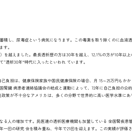
蓄積し、尿毒症という病気になります。この毒素を取り除くのに血液透
ます。
を越えました。最長透析歴の方は30年を越え、12.1％の方が10年以
”透析30年“時代に入ったといわれ ています。
負担は、健康保険家族や国民健康保険の場合、月 15～25万円もか
国腎臓 病患者連絡協議会の結成と運動によって、72年に自己負担の公
祉政策が不十分なアメリカは、多くの分野で世界的に高い医学水準にあ
る人の増加です。民医連の透析医療機関も加盟している 全国腎疾患管
年一回の研究 会を積み重ね、今年で21回を迎えます。この実績が評