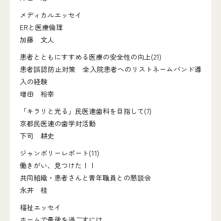
メディカルエッセイ
ERと医療倫理
加藤 文人
患者とともにすすめる医療の安全性の向上(21)
患者誤認防止対策 全入院患者へのリストネームバンド導
入の経験
増田 裕幸
「キラリと光る」民医連歯科を目指して(7)
京都民医連の歯学対活動
下司 耕史
ジャンボリーレポート(11)
働きがい、見つけた！！
共同組織・患者さんと青年職員との懇談会
永井 桂
福祉エッセイ
ホームで最後を過ごすには