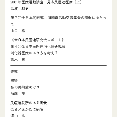
2001年医療活動調査に見る民医連医療（上）
馬渡 耕史
第７回全日本民医連共同組織活動交流集会の開催にあたっ
て
山口 格
《全日本民医連研究会レポート》
第４回全日本民医連消化器研究会
消化器医療のあり方を考える
高木 篤
連載
随筆
私の美術館めぐり
加藤 茂
民医連院所のある風景
奈良／おかたに病院
澤山 浩