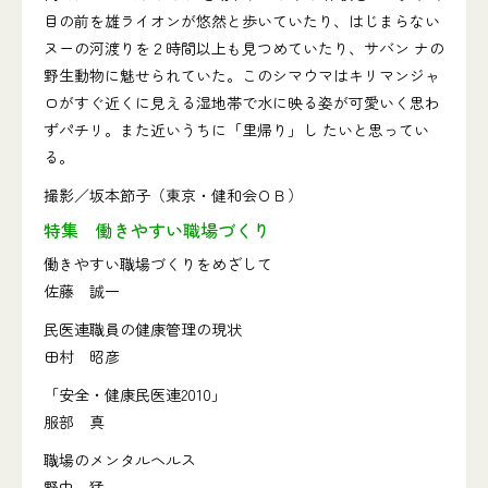
目の前を雄ライオンが悠然と歩いていたり、はじまらない
ヌーの河渡りを２時間以上も見つめていたり、サバン ナの
野生動物に魅せられていた。このシマウマはキリマンジャ
ロがすぐ近くに見える湿地帯で水に映る姿が可愛いく思わ
ずパチリ。また近いうちに「里帰り」し たいと思ってい
る。
撮影／坂本節子（東京・健和会ＯＢ）
特集 働きやすい職場づくり
働きやすい職場づくりをめざして
佐藤 誠一
民医連職員の健康管理の現状
田村 昭彦
「安全・健康民医連2010」
服部 真
職場のメンタルヘルス
野中 猛