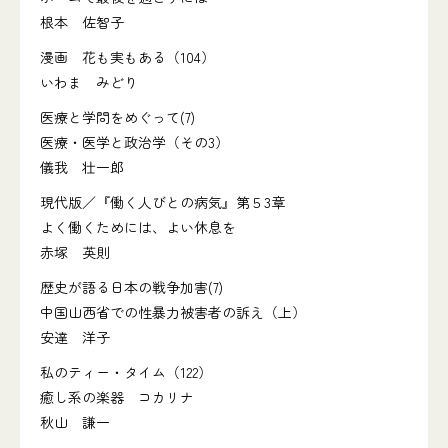
根本 佐智子
漫画 花も実もある（104）
いわま みどり
医療と学問をめぐって(7)
医療・医学と政治学（その3）
儀我 壮一郎
現代版／『働く人びとの病気』第５3章
よく働くためには、よい休息を
赤塚 英則
歴史が語る日本の戦争加害(7)
中国山西省での性暴力被害者の訴え（上）
安達 洋子
私のティー・タイム（122）
癒し系の楽器 コカリナ
秋山 謙一