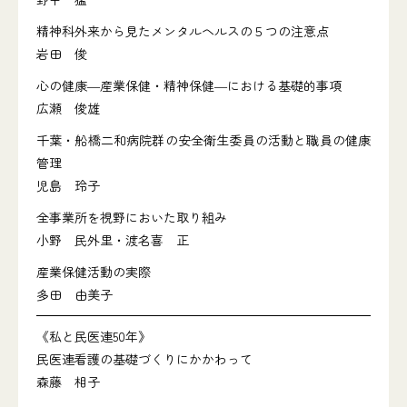
精神科外来から見たメンタルヘルスの５つの注意点
岩田 俊
心の健康―産業保健・精神保健―における基礎的事項
広瀬 俊雄
千葉・船橋二和病院群の安全衛生委員の活動と職員の健康
管理
児島 玲子
全事業所を視野においた取り組み
小野 民外里・渡名喜 正
産業保健活動の実際
多田 由美子
《私と民医連50年》
民医連看護の基礎づくりにかかわって
森藤 相子