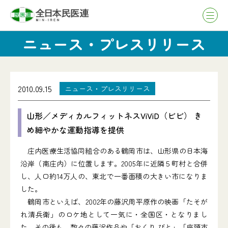
ニュース・プレスリリース
2010.09.15
ニュース・プレスリリース
山形／メディカルフィットネスViViD（ビビ） き
め細やかな運動指導を提供
庄内医療生活協同組合のある鶴岡市は、山形県の日本海
沿岸（南庄内）に位置します。2005年に近隣５町村と合併
し、人口約14万人の、東北で一番面積の大きい市になりま
した。
鶴岡市といえば、2002年の藤沢周平原作の映画「たそが
れ清兵衛」のロケ地として一気に・全国区・となりまし
た。その後も、数々の藤沢作品や「おくり びと」「座頭市