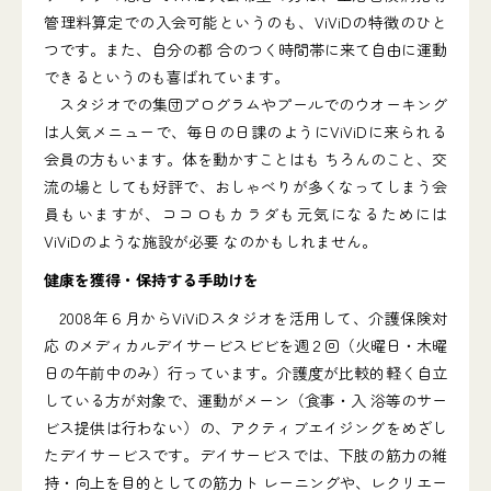
管理料算定での入会可能というのも、ViViDの特徴のひと
つです。また、自分の都 合のつく時間帯に来て自由に運動
できるというのも喜ばれています。
スタジオでの集団プログラムやプールでのウオーキング
は人気メニューで、毎日の日課のようにViViDに来られる
会員の方もいます。体を動かすことはも ちろんのこと、交
流の場としても好評で、おしゃべりが多くなってしまう会
員もいますが、ココロもカラダも元気になるためには
ViViDのような施設が必要 なのかもしれません。
健康を獲得・保持する手助けを
2008年６月からViViDスタジオを活用して、介護保険対
応 のメディカルデイサービスビビを週２回（火曜日・木曜
日の午前中のみ）行っています。介護度が比較的軽く自立
している方が対象で、運動がメーン（食事・入 浴等のサー
ビス提供は行わない）の、アクティブエイジングをめざし
たデイサービスです。デイサービスでは、下肢の筋力の維
持・向上を目的としての筋力ト レーニングや、レクリエー