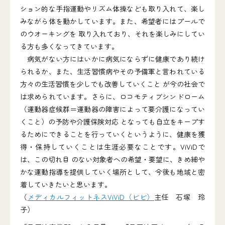
ション的な手指運動やリズム体操なども取り入れて、楽し
みながら体を動かしています。また、希望者にはプールで
のウオーキングを 取り入れており、それを楽しみにしてい
る方も多くなってきています。
病気がない方にはいかに病気にならずに健康であり続け
られるか、また、生活習慣病やその予備軍と言われている
方々の生活習慣を少しでも改善していくこと が今の社会で
は求められています。さらに、ロコモティブシンドローム
（運動器症候群＝運動器の障害によって要介護になってい
くこと）の予防や介護保険対応 となっても自立をキープす
るためにできることを行っていくというように、健康を獲
得・保持していくことは生涯必要なことです。ViViDで
は、この切れ目 のない対象者への希望・要望に、きめ細や
かな運動指導を提供していく場所として、今後も地域と密
着していきたいと思います。
（
メディカルフィットネスViViD（ビビ）
主任 石塚 玲
子）