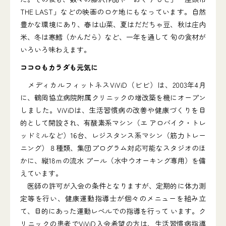
THE LAST」などの映画のロケ地にもなっています。自然
豊かな環境にあり、春は山菜、夏はだだちゃ豆、秋は庄内
米、冬は寒鱈（かんだら）など、一年を通して 旬の食材が
いろいろ味わえます。
ココロもカラダも元気に
メディカルフィットネスViViD（ビビ）は、2003年4月
に、鶴岡協立病院附属クリニックの増改築を機にオープン
しました。ViViDは、生活習慣病の改善や健康づくりを目
的として開設され、有酸素系マシン（エ アロバイク・トレ
ッドミルなど）16台、レジスタンス系マシン（筋力トレー
ニング）８種類、集団プログラム対応可能なスタジオのほ
かに、縦18ｍの流水 プール（水中ウオーキング専用）を備
えています。
医師の許可が入会の条件となりますが、定期的に体力測
定等を行い、健康運動指導士が個々のメニューを組み立
て、目的にあった運動レベルでの指導を行って います。ク
リニックの患者でViViD入会希望の方は、生活習慣病指導