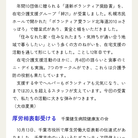
年間10団体に贈られる「道新ボランティア奨励賞」を、
在宅介護支援グループ「絆21」が受賞しました。札幌市民
ホールで開かれた「ボランティア愛ランド北海道2010 inさ
っぽろ」で贈呈式があり、賞金と楯をいただきました。
「住みなれた家・住みなれたまち・気持ちが通い合う地
域で暮らしたい」という多くの方のねがいを、在宅支援の
活動を通して形にしてきました。ことし12年目です。
在宅介護支援活動のほかに、月4回の語らいと食事のミ
ニ・デイも実施。7つのサークルができ、これらは介護予
防の役割も果たしています。
支援する中でヘルパーもボランティアも元気になり、い
までは20人を超えるスタッフが支えています。今回の受賞
で、私たちの活動に大きな弾みがつきます。
（大田夏美）
厚労相表彰受ける
千葉健生病院健康友の会
10月13日、千葉市役所で厚生労働大臣表彰の伝達式があ
りました。千葉市内のいろいろなボランティア団体といっ