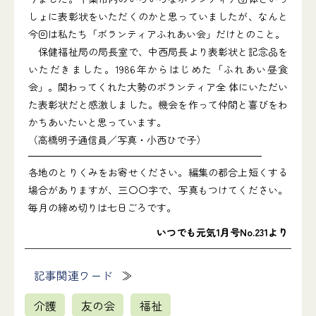
しょに表彰状をいただくのかと思っていましたが、なんと
今回は私たち「ボランティアふれあい会」だけとのこと。
保健福祉局の局長室で、中西局長より表彰状と記念品を
いただきました。1986年からはじめた「ふれあい昼食
会」。関わってくれた大勢のボランティア全 体にいただい
た表彰状だと感激しました。機会を作って仲間と喜びをわ
かちあいたいと思っています。
（高橋明子通信員／写真・小西ひで子）
各地のとりくみをお寄せください。編集の都合上短くする
場合がありますが、三〇〇字で、写真もつけてください。
毎月の締め切りは七日ごろです。
いつでも元気1月号No.231より
記事関連ワード
介護
友の会
福祉