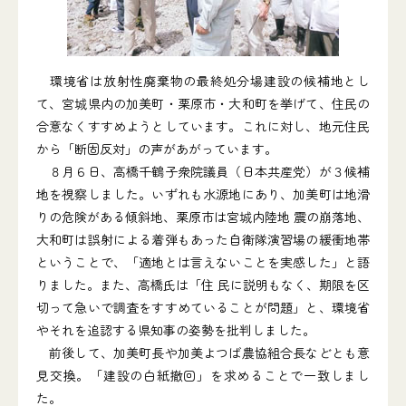
環境省は放射性廃棄物の最終処分場建設の候補地とし
て、宮城県内の加美町・栗原市・大和町を挙げて、住民の
合意なくすすめようとしています。これに対し、地元住民
から「断固反対」の声があがっています。
８月６日、高橋千鶴子衆院議員（日本共産党）が３候補
地を視察しました。いずれも水源地にあり、加美町は地滑
りの危険がある傾斜地、栗原市は宮城内陸地 震の崩落地、
大和町は誤射による着弾もあった自衛隊演習場の緩衝地帯
ということで、「適地とは言えないことを実感した」と語
りました。また、高橋氏は「住 民に説明もなく、期限を区
切って急いで調査をすすめていることが問題」と、環境省
やそれを追認する県知事の姿勢を批判しました。
前後して、加美町長や加美よつば農協組合長などとも意
見交換。「建設の白紙撤回」を求めることで一致しまし
た。