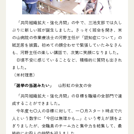
「共同組織拡大・強化月間」の中で、三池支部では久し
ぶりに新しい班が誕生しました。さっそく班会を開き、米
の山病院の作業療法士の河野主任が「認知症について」の
紙芝居を披露。初めての顔合わせで緊張していたみなさん
も、河野主任の楽しい講話で、次第に笑顔になりました。
日頃不安に感じていることなど、積極的に質問も出され
ました。
（米村理恵）
「選挙の当選みたい」
山形虹の会友の会
「共同組織拡大・強化月間」の目標を職場の全部門で達
成することができました。
今年度七〇人の目標に対して、一〇月スタート時点で六
人という数字に「今回は無理かも…」という考えが頭をよ
ぎりましたが、全職員のチーム力と集中力を結集して、最
終的に七四人の仲間を迎えました。