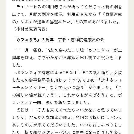
デイサービスの利用者さんが折ってくださった鶴の羽を
広げて、月間の到達を掲示。利用者さんから「（目標達成
の）リボンが選挙の当選みたい」との声があがりました。
（小林美恵通信員）
「カフェきち」３周年
京都・吉祥院健康友の会
一一月一四日、当友の会のたまり場「カフェきち」が三
周年を迎え、ささやかながら赤飯と出し物でお祝いをしま
した。
ボランティア有志による“ＥＸＩＬＥ”の歌と踊り、女装
した友の会事務局長も加わっての“ＡＫＢ48”「恋するフォ
ーチュンクッキー」などで大いに盛り上がりました。「こ
の楽しい場が続くように、これからもがんばろう」と、ボ
ランティア一同、思いを新たにしました。
当初は「一〇人も来てくれたらいいかな」と思っていま
したが、だんだん参加者が増え、今回のお祝いには四〇人
あまりの方が来てくださいました。いつもおしゃべりをし
たり、折り紙やジグソーパズルに夢中になったりして楽し