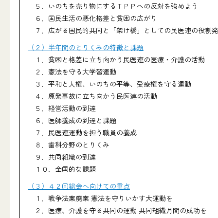
５．いのちを売り物にするＴＰＰへの反対を強めよう
６．国民生活の悪化格差と貧困の広がり
７．広がる国民的共同と「架け橋」としての民医連の役割
（２）半年間のとりくみの特徴と課題
１．貧困と格差に立ち向かう民医連の医療・介護の活動
２．憲法を守る大学習運動
３．平和と人権、いのちの平等、受療権を守る運動
４．原発事故に立ち向かう民医連の活動
５．経営活動の到達
６．医師養成の到達と課題
７．民医連運動を担う職員の養成
８．歯科分野のとりくみ
９．共同組織の到達
１０．全国的な課題
（３）４２回総会へ向けての重点
１．戦争法案廃案 憲法を守りいかす大運動を
２．医療、介護を守る共同の運動 共同組織月間の成功を