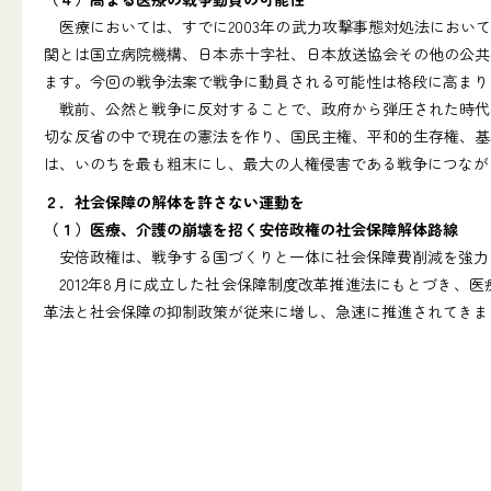
医療においては、すでに2003年の武力攻撃事態対処法におい
関とは国立病院機構、日本赤十字社、日本放送協会その他の公共
ます。今回の戦争法案で戦争に動員される可能性は格段に高まり
戦前、公然と戦争に反対することで、政府から弾圧された時代
切な反省の中で現在の憲法を作り、国民主権、平和的生存権、基
は、いのちを最も粗末にし、最大の人権侵害である戦争につなが
２．社会保障の解体を許さない運動を
（１）医療、介護の崩壊を招く安倍政権の社会保障解体路線
安倍政権は、戦争する国づくりと一体に社会保障費削減を強力
2012年8月に成立した社会保障制度改革推進法にもとづき、
革法と社会保障の抑制政策が従来に増し、急速に推進されてきま