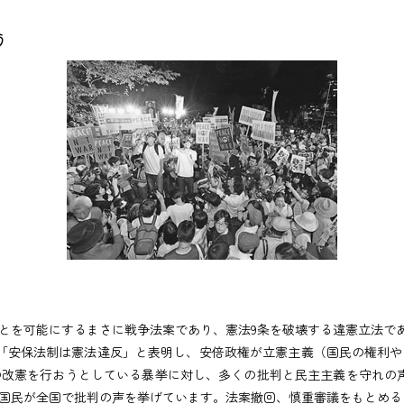
う
とを可能にするまさに戦争法案であり、憲法9条を破壊する違憲立法で
「安保法制は憲法違反」と表明し、安倍政権が立憲主義（国民の権利や
改憲を行おうとしている暴挙に対し、多くの批判と民主主義を守れの
国民が全国で批判の声を挙げています。法案撤回、慎重審議をもとめる自