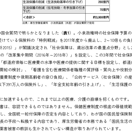
の国会質問で明らかとなりました（
表1
）。小泉政権時の社会保障予算の
が受けている保険料の「特例軽減」を2017年度から廃止し、2～10倍もの
針2015）」が閣議決定され「社会保障は、歳出改革の最重点分野」とし20
の「改革集中期間（2016年～2018年）」を設定し、この3年間で社会
、「都道府県毎に医療費の水準や医療の提供に関する目標を設定し、都道
需給の検討」、「看護を含む医療関係者職種の質評価・質向上や役割
養費制度や後期高齢者の窓口負担」、「公的サービス（社会保障）の
以下391万人の保険外し」、「年金支給年齢の引き上げ」、「生活保護
に加速するもので、これまで以上の医療、介護の崩壊を招くものです。
言書は、容認できるものではありません。保健医療制度の根底の価値規
し、全国統一給付保障の否定を内容としており、わが国の国民皆保険
長の手段へ転換する内容であり、厚生労働省の本務である「国民生活
薬害被害の教訓も生かされていない構造が取りあげられています。