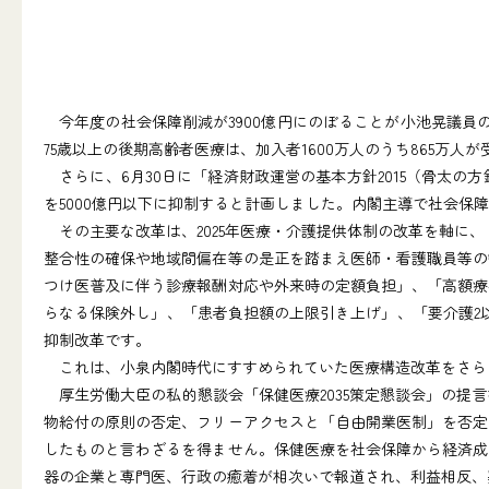
今年度の社会保障削減が3900億円にのぼることが小池晃議員
75歳以上の後期高齢者医療は、加入者1600万人のうち865万人
さらに、6月30日に「経済財政運営の基本方針2015（骨太の方
を5000億円以下に抑制すると計画しました。内閣主導で社会保障
その主要な改革は、2025年医療・介護提供体制の改革を軸に
整合性の確保や地域間偏在等の是正を踏まえ医師・看護職員等の
つけ医普及に伴う診療報酬対応や外来時の定額負担」、「高額療
らなる保険外し」、「患者負担額の上限引き上げ」、「要介護2
抑制改革です。
これは、小泉内閣時代にすすめられていた医療構造改革をさら
厚生労働大臣の私的懇談会「保健医療2035策定懇談会」の提
物給付の原則の否定、フリーアクセスと「自由開業医制」を否定
したものと言わざるを得ません。保健医療を社会保障から経済成
器の企業と専門医、行政の癒着が相次いで報道され、利益相反、