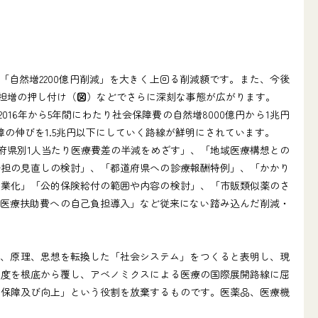
「自然増2200億円削減」を大きく上回る削減額です。また、今後
負担増の押し付け（
図
）などでさらに深刻な事態が広がります。
16年から5年間にわたり社会保障費の自然増8000億円から1兆円
保障の伸びを1.5兆円以下にしていく路線が鮮明にされています。
府県別1人当たり医療費差の半減をめざす」、「地域医療構想との
分担の見直しの検討」、「都道府県への診療報酬特例」、「かかり
産業化」「公的保険給付の範囲や内容の検討」、「市販類似薬のさ
の医療扶助費への自己負担導入」など従来にない踏み込んだ削減・
範、原理、思想を転換した「社会システム」をつくると表明し、現
制度を根底から覆し、アベノミクスによる医療の国際展開路線に屈
の保障及び向上」という役割を放棄するものです。医薬品、医療機