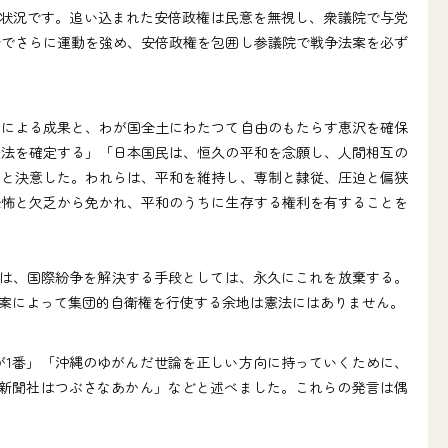
る状況です。追い込まれた安倍政権は民意を無視し、衆議院で与党
会でさらに運動を強め、安倍政権を包囲し参議院で戦争法案を必ず
による成果と、わが国全土にわたつて自由のもたらす恵沢を確保
憲法を確定する」「日本国民は、恒久の平和を念願し、人間相互の
うと決意した。われらは、平和を維持し、専制と隷従、圧迫と偏狭
恐怖と欠乏から免かれ、平和のうちに生存する権利を有することを
は、国際紛争を解決する手段としては、永久にこれを放棄する。
案によって集団的自衛権を行使する余地は憲法にはありません。
1番」「沖縄のゆがんだ世論を正しい方向に持っていくために、
の新聞社はつぶさなあかん」などと述べました。これらの発言は偶