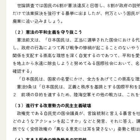
世論調査では国民の6割が憲法違反と回答し、8割が政府の説明
だけで法案採決を強行する暴挙に出ましたが、何万という国民が
廃案に追い込みましょう。
（２）憲法の平和主義を守り抜こう
憲法前文は、「日本国民は、正当に選挙された国会における代
し、政府の行為によつて再び戦争の惨禍が起こることのないやう
関係を支配する崇高な理想を深く自覚するのであつて、平和を愛
を地上から永遠に除去しようと努めてゐる国際社会において、名
確認する」
「日本国民は、国家の名誉にかけ、全力をあげてこの崇高な理
憲法9条は「日本国民は、正義と秩序を基調とする国際平和を
２ 前項の目的を達するため、陸海空軍その他の戦力は、これを
（３）進行する改憲勢力の民主主義破壊
政権党である自民党の国会議員が、言論統制と言える暴言を吐
どのようなアクションを起こすか」などと発言、それに答え、講
然でなく安倍政権の「異なる意見には耳を貸さない」姿勢と根は
（４）高まる医療の戦争動員の可能性