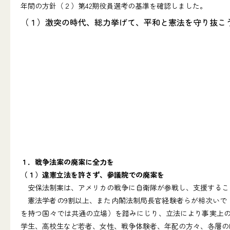
年間の方針（２）第42期役員選考の基準を確認しました。
（１）激突の時代、総力挙げて、平和と憲法を守り抜こ
１．戦争法案の廃案に全力を
（１）違憲立法を許さず、参議院での廃案を
安保法制案は、アメリカの戦争に自衛隊が参戦し、支援するこ
憲法学者の9割以上、また内閣法制局長官経験者らが相次いで
を持つ国々では共通の立場）を踏みにじり、立法により事実上の
学生、高校生など若者、女性、戦争体験者、年配の方々、各層の