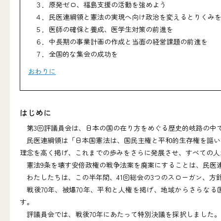
３．原発ゼロ、福島支援の活動を強めよう
４．民医連綱領と憲法の実現へ向け政治を変えるとりくみ
５．医師の確保と養成、医学生対策の前進を
６．中長期の事業計画の作成と当面の経営課題の前進を
７．全国的な集会の成功を
おわりに
はじめに
第3回評議員会は、日本の国の在り方をめぐる歴史的岐路の中
民医連綱領は「日本国憲法は、国民主権と平和的生存権を謳い
理念を高く掲げ、これまでの歩みをさらに発展させ、すべての人
憲法9条を壊す安倍政権の戦争法案を廃案にすることは、民医連
わたしたちは、この半年間、41回総会の3つのスローガン、方
戦後70年、被爆70年、平和と人権を掲げ、地域からさらなる
す。
評議員会では、戦後70年にあたって特別決議を採択しました。