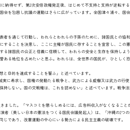
に納得せず、第2次安倍政権発足後、はじめて不支持と支持が逆転す
国会を包囲し抗議の運動はさらに広がっています。全国津々浦々、国
表者を通じて行動し、われらとわれらの子孫のために、諸国民との協和
にすることを決意し、ここに主権が国民に存することを宣言し、この
する諸国民の公正と信義に信頼して、われらの安全と生存を保持しよ
誉ある地位を占めたいと思ふ。われらは、全世界の国民が、ひとしく
想と目的を達成することを誓ふ」と述べています。
誠実に希求し、国権の発動たる戦争と、武力による威嚇又は武力の行使
保持しない。国の交戦権は、これを認めない」と述べています。戦争法
きました。「マスコミを懲らしめるには、広告料収入がなくなることが
演者（美しい日本の憲法をつくる国民会議発起人）は、「沖縄の2つ
同じであり、改憲運動の中心にいる勢力による民主主義の破壊です。