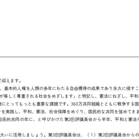
を
で迎えます。
、基本的人権を人類の多年にわたる自由獲得の成果であり永久に侵すこ
が等しく尊重される社会をめざします」と明記し、憲法にねざし、平和
にとってもっとも重要な課題です。360万共同組織とともに戦争する
針を実践し、平和、憲法、社会保障をめぐり、国民的な共同を強めてき
国民的共同の年に、と呼びかけた第2回評議員会から半年、平和と憲
大いに活用しましょう。第3回評議員会は、（１）第2回評議員会からの