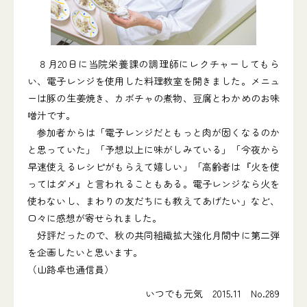
８月20日に当院栄養課の調理師にレクチャーしてもら
い、電子レンジを使用した料理教室を開きました。メニュ
ーは豚の生姜焼き、カボチャの煮物、豆腐とわかめのお味
噌汁です。
参加者からは「電子レンジだともっと肉が固くなるのか
と思っていた」「予想以上に味がしみている」「今夜から
早速使えるレシピがもらえて嬉しい」「高齢者は『火を使
ってはダメ』と言われることもある。電子レンジなら火を
使わないし、まわりの友だちにも教えてあげたい」など、
口々に感想が寄せられました。
好評だったので、秋の共同組織拡大強化月間中に第二弾
を企画したいと思います。
（山路卓也通信員）
いつでも元気 2015.11 No.289