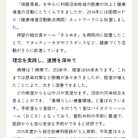
「保健委員」を中心に利根沼田地域の医療の向上と健康
増進の活動にとりくんできましたが、2014年には国際ＨＰ
Ｈ（健康増進活動拠点病院）ネットワークにも加盟しまし
た。
待望の組合員ホール「きらめき」を病院内に設置したこ
とで、マタニティーヨガやフラダンスなど、健康づくり活
動がさらに前進しています。
理念を実践し、連携を深めて
病棟は７病棟で、253床中、個室は84床あります。これ
までは感染対策など困難が多々ありましたが、個室が増え
たことにより、大きく改善できました。
どの病室からも山や川が見渡せます。沼田の河岸段丘を
見ることができ、「素晴らしい療養環境」と喜ばれていま
す。手術室も５室設け、そのうち１室はバイオクリーンル
ーム（ＢＣＲ）となっており、整形外科の手術に最適で、
医師からも安心安全な手術ができると好評です。
2015年度から総合診療科医師が５人体制、今年度は８人