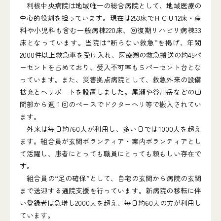
利根中央病院は地域唯一の総合病院として、地域医療の
中心的役割を担っています。現在は253床でＨＣＵ12床・産
科や小児科も含む一般病棟220床、回復期リハビリ病棟33
床となっています。当院は“断らない救急”を掲げ、年間
2000件以上救急車を受け入れ、医療圏の救急搬送の約45パ
ーセントを占めており、受入不可率も５パーセント台とな
っています。また、災害拠点病院として、救急外来の設備
拡充とヘリポートを設置しました。尾瀬や谷川岳などの山
間部から週１回のペースでドクターヘリ等で搬入されてい
ます。
外来は毎日約760人が利用し、多い日では1000人を超え
ます。組合員が玄関ボランティア・案内ボランティアとし
て活躍し、患者にとっても職員にとっても頼もしい存在で
す。
組合員の“足の確保”として、自宅の玄関から病院の玄関
まで送迎する通院支援を行っています。新病院の移転に伴
い登録者は急増し2000人を超え、毎日約60人の方が利用し
ています。