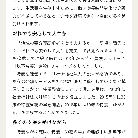
により高額な有料老人ホームへの入居は困難な状況にあり
ます。生活費を生み出すために共働きや長時間労働で介護
力が不足しているなど、介護を継続できない場面が多々見
受けられます。
だれでも安心して人生を…
「地域の要介護高齢者をどう支えるか」「所得に関係な
く、だれでも安心して人生を充実して終えられるように」
を追求して沖縄民医連は2013年から特別養護老人ホーム
（以下特養）建設にチャレンジをしてきました。
特養を運営するには社会福祉法人の設立が必須であり、
既存の介護サービスを社会福祉法人に移行していくなど模
索するなかで、特養整備法人として選定を受け、2013年に
社会福祉法人沖縄にじの会を設立しました。2015年には90
床の特養知花の里を開設。2016年には70床の特養「ゆがふ
苑」を開設することができました。
多くの支援を受けながら
特養ゆがふ苑は、特養「知花の里」の建設中に那覇市が