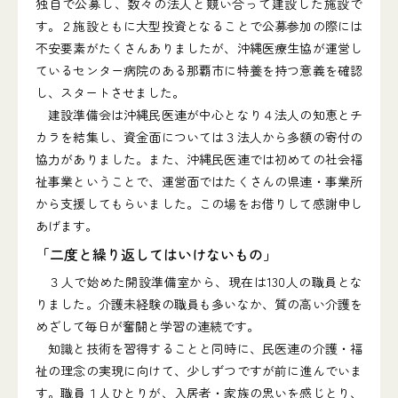
独自で公募し、数々の法人と競い合って建設した施設で
す。２施設ともに大型投資となることで公募参加の際には
不安要素がたくさんありましたが、沖縄医療生協が運営し
ているセンター病院のある那覇市に特養を持つ意義を確認
し、スタートさせました。
建設準備会は沖縄民医連が中心となり４法人の知恵とチ
カラを結集し、資金面については３法人から多額の寄付の
協力がありました。また、沖縄民医連では初めての社会福
祉事業ということで、運営面ではたくさんの県連・事業所
から支援してもらいました。この場をお借りして感謝申し
あげます。
「二度と繰り返してはいけないもの」
３人で始めた開設準備室から、現在は130人の職員とな
りました。介護未経験の職員も多いなか、質の高い介護を
めざして毎日が奮闘と学習の連続です。
知識と技術を習得することと同時に、民医連の介護・福
祉の理念の実現に向けて、少しずつですが前に進んでいま
す。職員１人ひとりが、入居者・家族の思いを感じとり、