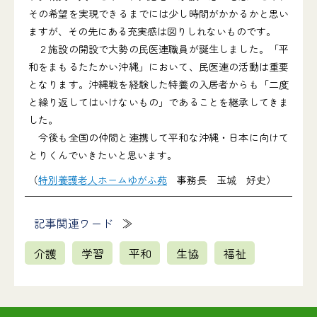
その希望を実現できるまでには少し時間がかかるかと思い
ますが、その先にある充実感は図りしれないものです。
２施設の開設で大勢の民医連職員が誕生しました。「平
和をまもるたたかい沖縄」において、民医連の活動は重要
となります。沖縄戦を経験した特養の入居者からも「二度
と繰り返してはいけないもの」であることを継承してきま
した。
今後も全国の仲間と連携して平和な沖縄・日本に向けて
とりくんでいきたいと思います。
（
特別養護老人ホームゆがふ苑
事務長 玉城 好史）
記事関連ワード
介護
学習
平和
生協
福祉