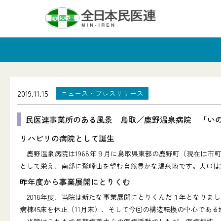
2019.11.15
ニュース・プレスリリース
民医連事業所のある風景 鳥取／鹿野温泉病院 「い
リハビリの病院として誕生
鹿野温泉病院は1968年９月に鳥取県東部の鹿野町（現在は市
として栄え、南部に鷲峰山を望む自然豊かな温泉地です。人口は
昨年度から事業展開にとりくむ
2018年度、当院は新たな事業展開にとりくんだ１年となりま
病棟45床を休止（11月末）、そして今回の構造転換の中心であ