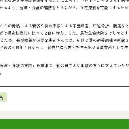
在宅復帰支援機能を強化することによって、「在宅生活を支える」医療
せるよう、医療・介護の連携をとりながら、在宅療養を可能にするため
からの発熱による衰弱や食欲不振による栄養障害、圧迫骨折、腰痛な
者は構造転換前に比べて２倍に増えました。鳥取生協病院をはじめとす
るため、長期療養が必要な患者さんには、新館２階の療養病棟や新館３
後の2019年１月からは、経営的にも黒字を生み出せる事業所として
医療・介護の実践」を旗印に、組合員さんや地域の方々に支えていただ
。
員