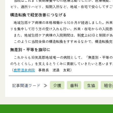
当院はこれまで長期療養中心の医療活動でしたが、医療機能、
ビリ、通所リハビリ、短期入所など、地域・在宅で安心してすご
構造転換で経営改善につなげる
地域包括ケア病棟の本格稼働から10カ月が経過しました。外来
リを集中して行う方の受け入れも行い、外来・在宅からの入院患
また、地域包括ケア病棟の入院期間は、制度上60日と制限があ
このように当院全体の構造転換をすすめるなかで、構造転換完了
無差別・平等を旗印に
これからも旧気高郡地域唯一の病院として、「無差別・平等の
のちとくらし」を支えるとりくみに貢献していきたいと思います
（
鹿野温泉病院
事務長 渡邉 友範）
記事関連ワード
介護
歯科
生協
組合