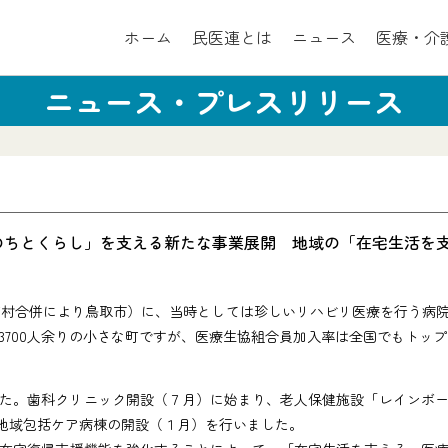
ホーム
民医連とは
ニュース
医療・介
ニュース・プレスリリース
のちとくらし」を支える新たな事業展開 地域の「在宅生活を
町村合併により鳥取市）に、当時としては珍しいリハビリ医療を行う病院
3700人余りの小さな町ですが、医療生協組合員加入率は全国でもトッ
した。歯科クリニック開設（７月）に始まり、老人保健施設「レインボー
る地域包括ケア病棟の開設（１月）を行いました。