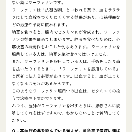
ない薬はワーファリンです。
ワーファリンは「抗凝固剤」といわれる薬で、血をサラサ
ラにして血栓をつくりにくくする効果があり、心筋梗塞な
どの治療や予防に使われます。
納豆を食べると、腸内でビタミンＫが合成され、ワーファ
リンの効果を弱めてしまいます。納豆を食べたために、心
筋梗塞の再発作をおこした例もあります。 ワーファリンを
服用している人は、納豆を絶対食べてはいけません。
また、ワーファリンを服用している人は、手術をしたり歯
を抜いたりするときに、「ワーファリンを服用している」
と医者に伝える必要があります。出血すると、血が止まら
なくなるおそれがあるからです。
このようなワーファリン服用中の出血は、ビタミンＫの投
与で治療や予防ができます。
ふつう、医師がワーファリンを出すときは、患者さんに説
明してくれるはずですので、わからないことは質問してく
ださい。
Ｑ：高血圧の薬を飲んでいる知人が、救急車で病院に運ば