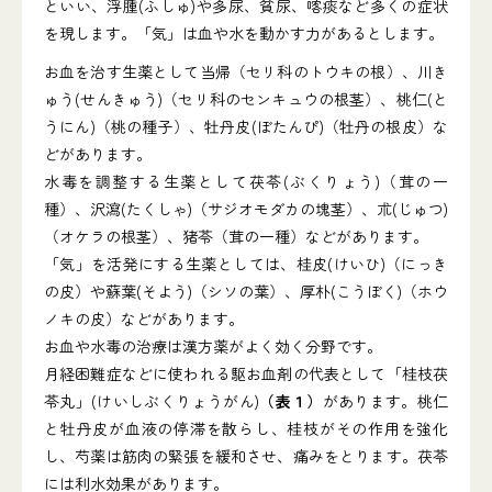
といい、浮腫(ふしゅ)や多尿、貧尿、喀痰など多くの症状
を現します。「気」は血や水を動かす力があるとします。
お血を治す生薬として当帰（セリ科のトウキの根）、川き
ゅう(せんきゅう)（セリ科のセンキュウの根茎）、桃仁(と
うにん)（桃の種子）、牡丹皮(ぼたんぴ)（牡丹の根皮）な
どがあります。
水毒を調整する生薬として茯苓(ぶくりょう)（茸の一
種）、沢瀉(たくしゃ)（サジオモダカの塊茎）、朮(じゅつ)
（オケラの根茎）、猪苓（茸の一種）などがあります。
「気」を活発にする生薬としては、桂皮(けいひ)（にっき
の皮）や蘇葉(そよう)（シソの葉）、厚朴(こうぼく)（ホウ
ノキの皮）などがあります。
お血や水毒の治療は漢方薬がよく効く分野です。
月経困難症などに使われる駆お血剤の代表として「桂枝茯
苓丸」(けいしぶくりょうがん)
（表１）
があります。桃仁
と牡丹皮が血液の停滞を散らし、桂枝がその作用を強化
し、芍薬は筋肉の緊張を緩和させ、痛みをとります。茯苓
には利水効果があります。