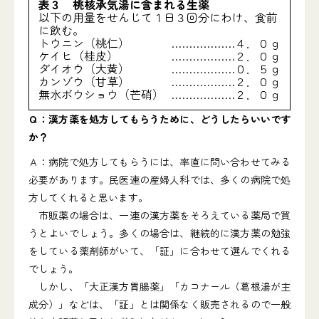
表３ 桃核承気湯に含まれる生薬
以下の用量をせんじて１日３回分にわけ、食前
に飲む。
トウニン（桃仁）
………………４．０ｇ
ケイヒ（桂皮）
………………２．０ｇ
ダイオウ（大黄）
………………０．５ｇ
カンゾウ（甘草）
………………２．０ｇ
無水ボウショウ（芒硝）
………………２．０ｇ
Ｑ：漢方薬を処方してもらうために、どうしたらいいです
か？
Ａ：病院で処方してもらうには、率直に問い合わせてみる
必要があります。民医連の産婦人科では、多くの病院で処
方してくれると思います。
市販薬の場合は、一連の漢方薬をそろえている薬局で買
うとよいでしょう。多くの場合は、継続的に漢方薬の勉強
をしている薬剤師がいて、「証」に合わせて選んでくれる
でしょう。
しかし、「大正漢方胃腸薬」「カコナール（葛根湯が主
成分）」などは、「証」とは関係なく販売されるので一般