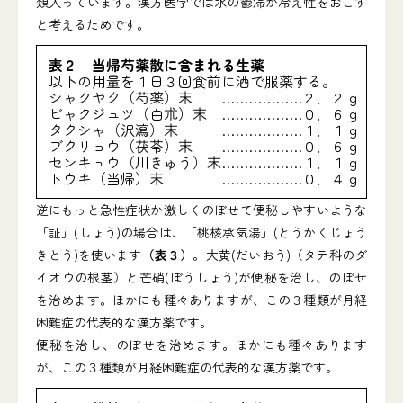
類入っています。漢方医学では水の鬱滞が冷え性をおこす
と考えるためです。
表２ 当帰芍薬散に含まれる生薬
以下の用量を１日３回食前に酒で服薬する。
シャクヤク（芍薬）末
………………２．２ｇ
ビャクジュツ（白朮）末
………………０．６ｇ
タクシャ（沢瀉）末
………………１．１ｇ
ブクリョウ（茯苓）末
………………０．６ｇ
センキュウ（川きゅう）末
………………１．１ｇ
トウキ（当帰）末
………………０．４ｇ
逆にもっと急性症状か激しくのぼせて便秘しやすいような
「証」(しょう)の場合は、「桃核承気湯」(とうかくじょう
きとう)を使います
（表３）
。大黄(だいおう)（タテ科のダ
イオウの根茎）と芒硝(ぼうしょう)が便秘を治し、のぼせ
を治めます。ほかにも種々ありますが、この３種類が月経
困難症の代表的な漢方薬です。
便秘を治し、のぼせを治めます。ほかにも種々あります
が、この３種類が月経困難症の代表的な漢方薬です。