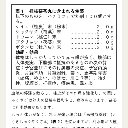
表１ 桂枝茯苓丸に含まれる生薬
以下のものを「ハチミツ」で丸剤１００個とす
る。
ケイヒ（桂皮）末（粉末）
………………２．０ｇ
シャクヤク（芍薬）末
………………２．０ｇ
トウニン（桃仁）末
………………２．０ｇ
ブクリョウ（茯苓）末
………………２．０ｇ
ボタンピ（牡丹皮）末
………………２．０ｇ
効能・効果
体格はしっかりしていて赤ら顔が多く、腹部は
大体充実、下腹部に抵抗のあるものの次の諸
症：子宮並びにその付属器の炎症、子宮内膜
炎、月経不順、月経困難、帯下、更年期障害
（頭痛、めまい、のぼせ、肩こり等）、冷え
性、腹膜炎、打撲症、痔疾患、睾丸炎
血液の停滞を散らし、桂皮がその作用を強化し、芍薬(し
ゃくやく)は筋肉の緊張を緩和させ、痛みをとります。茯苓
は利水効果があります。
もっと体力がなく、冷えが強い場合は「当帰芍薬散」(と
うきしゃくやくさん)
（表２）
を使いますが、利水剤が３種