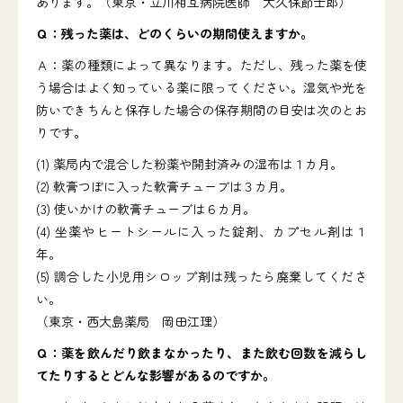
あります。（東京・立川相互病院医師 大久保節士郎）
Ｑ：残った薬は、どのくらいの期間使えますか。
Ａ：薬の種類によって異なります。ただし、残った薬を使
う場合はよく知っている薬に限ってください。湿気や光を
防いできちんと保存した場合の保存期間の目安は次のとお
りです。
(1) 薬局内で混合した粉薬や開封済みの湿布は１カ月。
(2) 軟膏つぼに入った軟膏チューブは３カ月。
(3) 使いかけの軟膏チューブは６カ月。
(4) 坐薬やヒートシールに入った錠剤、カプセル剤は１
年。
(5) 調合した小児用シロップ剤は残ったら廃棄してくださ
い。
（東京・西大島薬局 岡田江理）
Ｑ：薬を飲んだり飲まなかったり、また飲む回数を減らし
てたりするとどんな影響があるのですか。