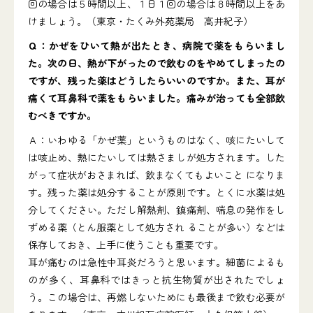
回の場合は５時間以上、１日１回の場合は８時間以上をあ
けましょう。（東京・たくみ外苑薬局 高井紀子）
Ｑ：かぜをひいて熱が出たとき、病院で薬をもらいまし
た。次の日、熱が下がったので飲むのをやめてしまったの
ですが、残った薬はどうしたらいいのですか。また、耳が
痛くて耳鼻科で薬をもらいました。痛みが治っても全部飲
むべきですか。
Ａ：いわゆる「かぜ薬」というものはなく、咳にたいして
は咳止め、熱にたいしては熱さましが処方されます。した
がって症状がおさまれば、飲まなくてもよいこと になりま
す。残った薬は処分することが原則です。とくに水薬は処
分してください。ただし解熱剤、鎮痛剤、喘息の発作をし
ずめる薬（とん服薬として処方され ることが多い）などは
保存しておき、上手に使うことも重要です。
耳が痛むのは急性中耳炎だろうと思います。細菌によるも
のが多く、耳鼻科ではきっと抗生物質が出されたでしょ
う。この場合は、再燃しないためにも最後まで飲む必要が