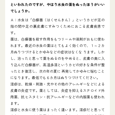
といわれたのですが、やはり水虫の薬をぬったほうがいい
でしょうか。
Ａ：水虫は「白癬菌（はくせんきん）」というカビが足の
指の間や足の裏皮膚にすみつくためにおこる皮膚疾患で
す。
薬は、白癬菌を殺す作用をもつリームや液剤がおもに使わ
れます。最近の水虫の薬はとてもよく効くので、１～２カ
月ぬりつづけるとかゆみなどの症状はなくな ります。しか
し、治ったと思って薬をぬるのをやめると、皮膚の奥に入
り込んだ白癬菌が、高温多湿というカビの好きな条件が整
ったとき復活し、次の年の夏に 再発してかゆみに悩むこと
になります。最低でも６カ月はぬりつづけてください。
湿疹は、乾燥・刺激・光やその他のアレルギーなどによる
皮膚の炎症です。薬としては、炎症を抑えるステロイド外
用薬、抗ヒスタミン・抗アレルギーなどの内服薬も使われ
ます。
湿疹と水虫に使う薬はまったく違います。湿疹だと思って