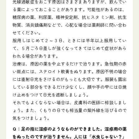
光線過敏症をおこす原因はさまざまありますが、飲んでい
る薬によっておこることがあります。可能性があるのは、
糖尿病の薬、利尿薬、精神安定剤、抗ヒスタ ミン剤、抗生
物質、消炎鎮痛剤などで、心配な場合は薬剤師に問い合わ
せてください。
服用しはじめて２～３日、ときには半年以上服用してい
て、５月ごろ日差しが強くなってきてはじめて症状があら
われる場合があります。
治療は、原因の薬を中止するだけで治ります。急性期の赤
い斑点には、ステロイト軟膏をぬります。原因不明の場合
には直射日光をさけるのがもっとも大切で す。服装も露出
している部分をできるだけ少なくし、顔や手の甲には日焼
け止めをつけて日光を遮断しましょう。
それでもよくならない場合は、皮膚科の医師に相談しまし
ょう。また、くもりの日でも相当量の紫外線を浴びるので
気をつけましょう。
Ｑ：足の指に湿疹のようなものができました。湿疹用の薬
をぬったのですが治りません。人には「水虫じゃない？」