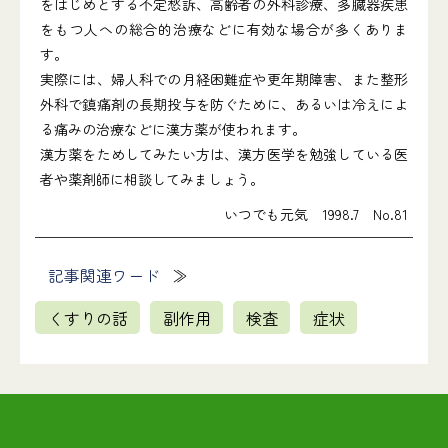
をはじめとする不定愁訴、高齢者の外科診療、多臓器疾患
をもつ人への総合的治療などに有効な場合が多くありま
す。
実際には、婦人科での月経困難症や更年期障害、また整形
外科で鎮痛剤の長期投与を防ぐために、あるいは冷えによ
る痛みの治療などに漢方薬が使われます。
漢方薬をためしてみたい方は、漢方医学を勉強している医
者や薬剤師に相談してみましょう。
いつでも元気 1998.7 No.81
記事関連ワード
くすりの話
副作用
検査
症状