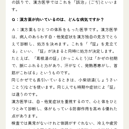
の誤りで、漢方医学ではこれを「誤治」(ごぢ)といいま
す。
Ｑ：漢方薬が向いているのは、どんな病気ですか？
Ａ：漢方薬もひとつの体系をもった医学です。漢方医学
は、病人のあらわす自・他覚症状を漢方独自の見方でとら
えて診断し、処方を決めます。これを「『証』を見立て
る」といい、「証」が決まると同時に処方が決定します。
たとえば、「葛根湯の証」(かっこんとう)は「かぜの初期
で、脈にふれると力があり、汗がなく、発熱悪寒がし、首
筋がこわばる」というものです。
同じかぜでも長引いているときは、小柴胡湯(しょうさい
ことう)などを使います。同じ人でも時期や症状によ「証」
は違うのです。
漢方医学は、自・他覚症状を重視するので、心と体をひと
つとみて診断し、体がもっている防御作用を高める優れた
点があります。
検査では異常がないけれど体調がすぐれない、冷えや疲労