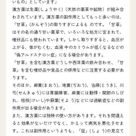
いもの」としています」
漢方薬は生薬(しょうやく)（天然の薬草や鉱物）が組み合
わされています。漢方薬の副作用としてもっと多いのは、
「甘草」(かんぞう)の取りすぎによるも のです。「甘草」
はその名の通り甘い薬草で、いろいろな処方に含まれて、
嗜好品にも使われています。しかし取りすぎると、血圧が
上がる、体がむくむ、血液 中のカリウムが低くなるなどの
「偽アルドステロン症」になる場合があります。
「甘草」を含む漢方薬どうしや西洋薬の飲み合わせ、「甘
草」を含む嗜好品や食品との併用などに注意する必要があ
ります。
そのほか、麻黄(まおう)、地黄(ぢおう)、当帰(とうき)、川
弓(せんきゅう)には胃腸障害、麻黄には動悸・関節のしび
れ、桂枝(けいし)や蘇葉(そよ う)などには過敏症などの副
作用が出る場合があります。
また、漢方薬には独特の使い方があります。それを間違え
ると効果がないだけでなく、かえって病気を悪化させま
す。これは副作用というよりも、「証」(しょ う)の見立て