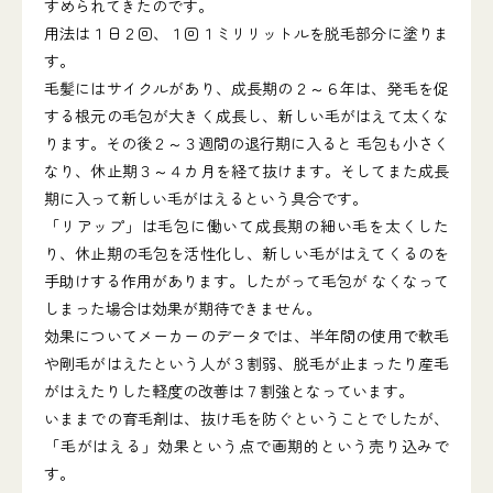
すめられてきたのです。
用法は１日２回、１回１ミリリットルを脱毛部分に塗りま
す。
毛髪にはサイクルがあり、成長期の２～６年は、発毛を促
する根元の毛包が大きく成長し、新しい毛がはえて太くな
ります。その後２～３週間の退行期に入ると 毛包も小さく
なり、休止期３～４カ月を経て抜けます。そしてまた成長
期に入って新しい毛がはえるという具合です。
「リアップ」は毛包に働いて成長期の細い毛を太くした
り、休止期の毛包を活性化し、新しい毛がはえてくるのを
手助けする作用があります。したがって毛包が なくなって
しまった場合は効果が期待できません。
効果についてメーカーのデータでは、半年間の使用で軟毛
や剛毛がはえたという人が３割弱、脱毛が止まったり産毛
がはえたりした軽度の改善は７割強となっています。
いままでの育毛剤は、抜け毛を防ぐということでしたが、
「毛がはえる」効果という点で画期的という売り込みで
す。