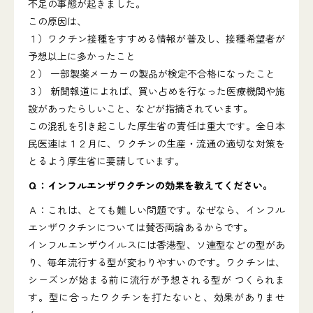
不足の事態が起きました。
この原因は、
１）ワクチン接種をすすめる情報が普及し、接種希望者が
予想以上に多かったこと
２） 一部製薬メーカーの製品が検定不合格になったこと
３） 新聞報道によれば、買い占めを行なった医療機関や施
設があったらしいこと、などが指摘されています。
この混乱を引き起こした厚生省の責任は重大です。全日本
民医連は１２月に、ワクチンの生産・流通の適切な対策を
とるよう厚生省に要請しています。
Ｑ：インフルエンザワクチンの効果を教えてください。
Ａ：これは、とても難しい問題です。なぜなら、インフル
エンザワクチンについては賛否両論あるからです。
インフルエンザウイルスには香港型、ソ連型などの型があ
り、毎年流行する型が変わりやすいのです。ワクチンは、
シーズンが始まる前に流行が予想される型が つくられま
す。型に合ったワクチンを打たないと、効果がありませ