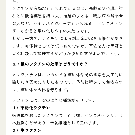
ん。
ワクチンが有効だといわれているのは、高齢者や心臓、肺
などに慢性疾患を持つ人、喘息の子ども、糖尿病や腎不全
の人など、ハイリスクグループといわれる、 インフルエン
ザにかかると重症化しやすい人たちです。
しかし一方で、ワクチンによる副反応が起きる場合があり
ます。可能性としては低いものですが、不安な方は医師と
よく相談して接種するかどうか決めた方がよいでしょう。
Ｑ：他のワクチンの効果はどうですか？
Ａ：ワクチンは、いろいろな病原体やその毒素を人工的に
殺したり弱めたりしたものです。予防接種をして免疫をつ
け、病原体から体を守ります。
ワクチンには、次のような種類があります。
１）不活化ワクチン
病原体を殺したワクチンで、百日咳、インフルエンザ、日
本脳炎などがあり、予防接種として使います。
２）生ワクチン