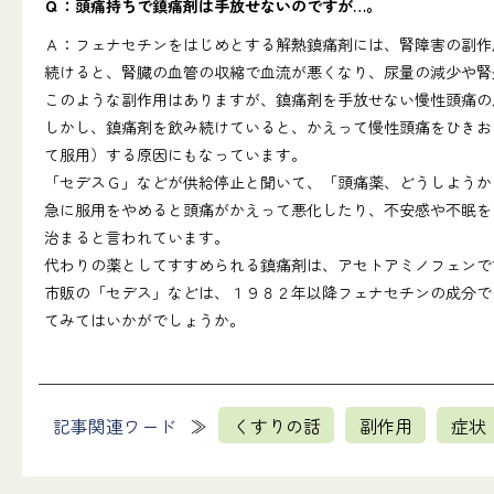
Ｑ：頭痛持ちで鎮痛剤は手放せないのですが…。
Ａ：フェナセチンをはじめとする解熱鎮痛剤には、腎障害の副作
続けると、腎臓の血管の収縮で血流が悪くなり、尿量の減少や腎
このような副作用はありますが、鎮痛剤を手放せない慢性頭痛の
しかし、鎮痛剤を飲み続けていると、かえって慢性頭痛をひきお
て服用）する原因にもなっています。
「セデスＧ」などが供給停止と聞いて、「頭痛薬、どうしようか
急に服用をやめると頭痛がかえって悪化したり、不安感や不眠を
治まると言われています。
代わりの薬としてすすめられる鎮痛剤は、アセトアミノフェンで
市販の「セデス」などは、１９８２年以降フェナセチンの成分で
てみてはいかがでしょうか。
記事関連ワード
くすりの話
副作用
症状