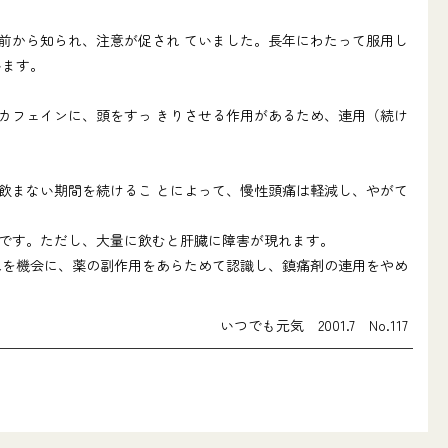
前から知られ、注意が促され ていました。長年にわたって服用し
います。
カフェインに、頭をすっ きりさせる作用があるため、連用（続け
飲まない期間を続けるこ とによって、慢性頭痛は軽減し、やがて
です。ただし、大量に飲むと肝臓に障害が現れます。
れを機会に、薬の副作用をあらためて認識し、鎮痛剤の連用をやめ
いつでも元気 2001.7 No.117