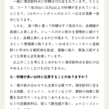
一般に清涼飲料水に砂糖は10％含まれています。たとえ
ば、コーラ１缶350pには35g以上の砂糖が含まれているこ
とになり、1.5rのペットボトルのカロリーはほぼ食事一食
分になります。
しかも、 食べ物と違って砂糖はすぐ吸収され、血糖値が
急激に上昇します。ジュースのがぶ飲みを習慣的に続けて
いると、血糖上昇によるのどの渇きで、さらにがぶのみ す
るという悪循環に陥ります。いわゆる?ペットボトル症候
群?と呼ばれる糖尿病を発症、昏睡に陥り、緊急入院する
ような若者も近年急増しています。
以上のことを考えると水がわりに清涼飲料水を飲むのは
やめるようにしなければなりません。
Ｑ：砂糖が多い以外に注意することがありますか？
Ａ：薬の飲み合わせでも注意が必要です。清涼飲料に含ま
れる炭酸、カフェイン、ビタミンなどが、薬物の効果に影
響を及ぼすケースも少なくありません。コーラやサイダー
などの炭酸飲料は、総じて酸性度が高く、ｐＨ２～３とい