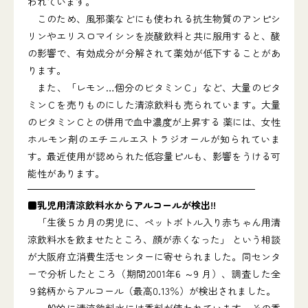
われています。
このため、風邪薬などにも使われる抗生物質のアンピシ
リンやエリスロマイシンを炭酸飲料と共に服用すると、酸
の影響で、有効成分が分解されて薬効が低下することがあ
ります。
また、「レモン…個分のビタミンＣ」など、大量のビタ
ミンＣを売りものにした清涼飲料も売られています。大量
のビタミンＣとの併用で血中濃度が上昇する 薬には、女性
ホルモン剤のエチニルエストラジオールが知られていま
す。最近使用が認められた低容量ピルも、影響をうける可
能性があります。
■乳児用清涼飲料水からアルコールが検出!!
「生後５カ月の男児に、ペットボトル入り赤ちゃん用清
涼飲料水を飲ませたところ、顔が赤くなった」 という相談
が大阪府立消費生活センターに寄せられました。同センタ
ーで分析したところ（期間2001年6 ～9 月）、調査した全
９銘柄からアルコール（最高0.13％）が検出されました。