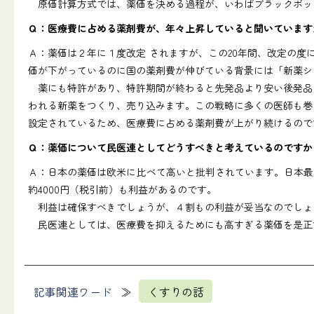
原価計算方式では、薬価を決める過程が、いわばブラックボッ
Ｑ：医療費に占める薬剤費が、年々上昇していると聞いています
Ａ：薬価は２年に１度改定 されますが、この20年間、改定の度
価が下がっているのに国の薬剤費が伸びている背景には「新薬シ
薬にも特許があり、特許期間が終わると先発品より安い後発品の
われる新薬をつくり、売り込みます。この戦略に多くの医師も巻
設定されているため、医療費に占める薬剤費が上がり続けるので
Ｑ：薬価について民医連としてどうすべきと考えているのですか
Ａ：日本の薬価は欧米に比べて高いと批判されています。日本最
約4000円（税引前）も利益があるのです。
利益は確保すべきでしょうが、４割もの利益が妥当なのでしょ
民医連としては、医療費を抑えるためにも高すぎる薬価を是正
記事関連ワード
くすりの話