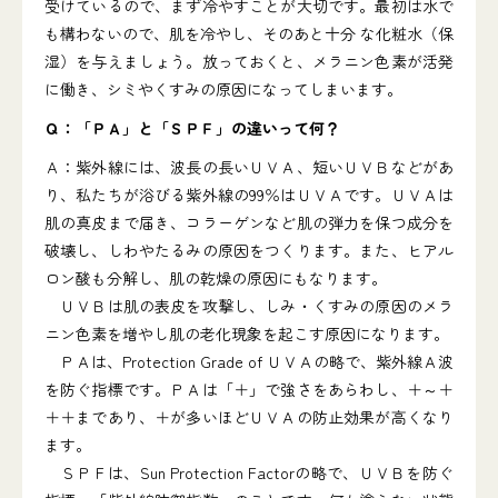
受けているので、まず冷やすことが大切です。最初は水で
も構わないので、肌を冷やし、そのあと十分 な化粧水（保
湿）を与えましょう。放っておくと、メラニン色素が活発
に働き、シミやくすみの原因になってしまいます。
Ｑ：「ＰＡ」と「ＳＰＦ」の違いって何？
Ａ：紫外線には、波長の長いＵＶＡ、短いＵＶＢなどがあ
り、私たちが浴びる紫外線の99％はＵＶＡです。ＵＶＡは
肌の真皮まで届き、コラーゲンなど肌の弾力を保つ成分を
破壊し、しわやたるみの原因をつくります。また、ヒアル
ロン酸も分解し、肌の乾燥の原因にもなります。
ＵＶＢは肌の表皮を攻撃し、しみ・くすみの原因のメラ
ニン色素を増やし肌の老化現象を起こす原因になります。
ＰＡは、Protection Grade of ＵＶＡの略で、紫外線Ａ波
を防ぐ指標です。ＰＡは「＋」で強さをあらわし、＋～＋
＋＋まであり、＋が多いほどＵＶＡの防止効果が高くなり
ます。
ＳＰＦは、Sun Protection Factorの略で、ＵＶＢを防ぐ