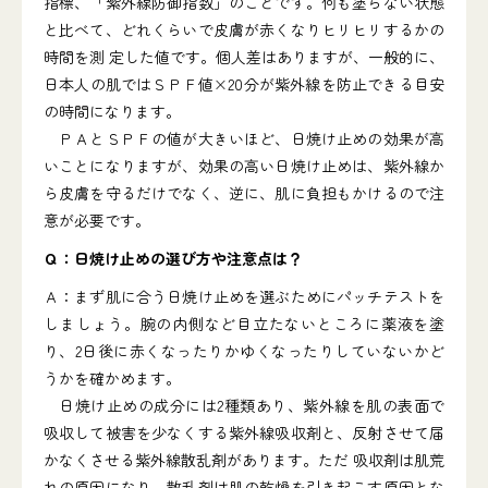
指標、「紫外線防御指数」のことです。何も塗らない状態
と比べて、どれくらいで皮膚が赤くなりヒリヒリするかの
時間を測 定した値です。個人差はありますが、一般的に、
日本人の肌ではＳＰＦ値×20分が紫外線を防止できる目安
の時間になります。
ＰＡとＳＰＦの値が大きいほど、日焼け止めの効果が高
いことになりますが、効果の高い日焼け止めは、紫外線か
ら皮膚を守るだけでなく、逆に、肌に負担もかけるので注
意が必要です。
Ｑ：日焼け止めの選び方や注意点は？
Ａ：まず肌に合う日焼け止めを選ぶためにパッチテストを
しましょう。腕の内側など目立たないところに薬液を塗
り、2日後に赤くなったりかゆくなったりしていないかど
うかを確かめます。
日焼け止めの成分には2種類あり、紫外線を肌の表面で
吸収して被害を少なくする紫外線吸収剤と、反射させて届
かなくさせる紫外線散乱剤があります。ただ 吸収剤は肌荒
れの原因になり、散乱剤は肌の乾燥を引き起こす原因とな