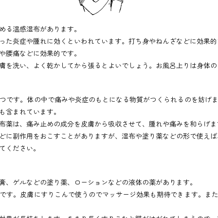
める温感湿布があります。
った炎症や腫れに効くといわれています。打ち身やねんざなどに効果的
や腰痛などに効果的です。
膚を洗い、よく乾かしてから張るとよいでしょう。お風呂上りは身体の
つです。体の中で痛みや炎症のもとになる物質がつくられるのを妨げ
も含まれています。
布薬は、痛み止めの成分を皮膚から吸収させて、腫れや痛みを和らげま
に副作用をおこすことがありますが、湿布や塗り薬などの形で使えば
てください。
膏、ゲルなどの塗り薬、ローションなどの液体の薬があります。
です。皮膚にすりこんで使うのでマッサージ効果も期待できます。また