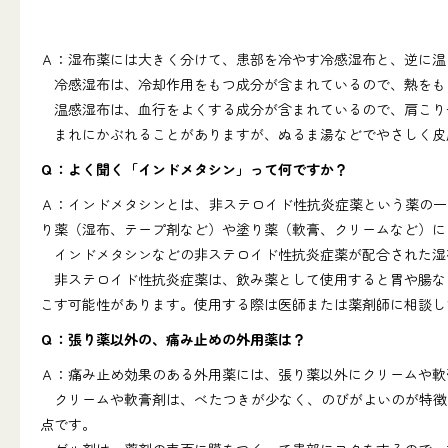
Ａ：湿布薬には大きく分けて、患部を冷やす冷感湿布と、逆に温
冷感湿布は、冷却作用をもつ成分が含まれているので、熱をも
温感湿布は、血行をよくする成分が含まれているので、肩こり
まれにかぶれることがありますが、ぬるま湯などでやさしく皮
Ｑ：よく聞く「インドメタシン」って何ですか？
Ａ：インドメタシンとは、非ステロイド性抗炎症薬という薬の一
り薬（湿布、テープ剤など）や塗り薬（軟膏、クリームなど）に
インドメタシンなどの非ステロイド性抗炎症薬が配合された湿
非ステロイド性抗炎症薬は、飲み薬として使用すると胃や腸など
こす可能性があります。使用する際は医師または薬剤師に相談し
Ｑ：張り薬以外の、痛み止めの外用薬は？
Ａ：痛み止め効果のある外用薬には、張り薬以外にクリームや軟
クリームや軟膏剤は、べたつきが少なく、のびがよいのが特徴
点です。