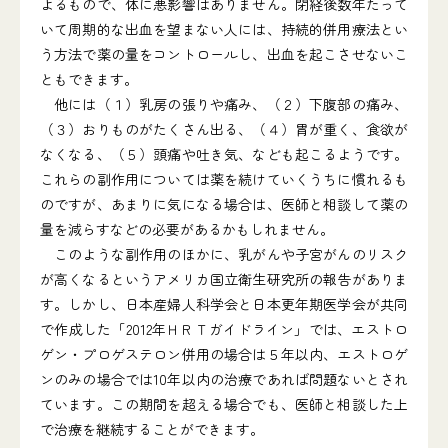
よるもので、体に悪影響はありません。閉経後数年たって
いて周期的な出血を望まない人には、持続的併用療法とい
う方法で薬の量をコントロールし、出血を起こさせないこ
ともできます。
他には（１）乳房の張りや痛み、（２）下腹部の痛み、
（３）おりものがたくさん出る、（４）胃が重く、食欲が
なくなる、（５）頭痛や吐き気、なども起こるようです。
これらの副作用については薬を続けていくうちに慣れるも
のですが、あまりに気になる場合は、医師と相談して薬の
量を減らすなどの必要があるかもしれません。
このような副作用のほかに、乳がんや子宮がんのリスク
が高くなるというアメリカ国立衛生研究所の報告がありま
す。しかし、日本産婦人科学会と日本更年期医学会が共同
で作成した「2012年ＨＲＴガイドライン」では、エストロ
ゲン・プロゲステロン併用の場合は５年以内、エストロゲ
ンのみの場合では10年以内の治療であれば問題ないとされ
ています。この期間を超える場合でも、医師と相談した上
で治療を継続することができます。