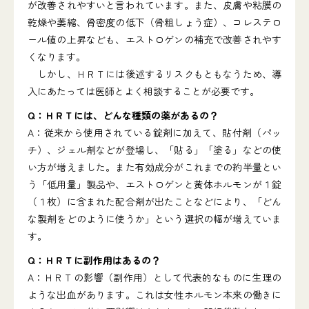
が改善されやすいと言われています。また、皮膚や粘膜の
乾燥や萎縮、骨密度の低下（骨粗しょう症）、コレステロ
ール値の上昇なども、エストロゲンの補充で改善されやす
くなります。
しかし、ＨＲＴには後述するリスクもともなうため、導
入にあたっては医師とよく相談することが必要です。
Q：ＨＲＴには、どんな種類の薬があるの？
A：従来から使用されている錠剤に加えて、貼付剤（パッ
チ）、ジェル剤などが登場し、「貼る」「塗る」などの使
い方が増えました。また有効成分がこれまでの約半量とい
う「低用量」製品や、エストロゲンと黄体ホルモンが１錠
（１枚）に含まれた配合剤が出たことなどにより、「どん
な製剤をどのように使うか」という選択の幅が増えていま
す。
Q：ＨＲＴに副作用はあるの？
A：ＨＲＴの影響（副作用）として代表的なものに生理の
ような出血があります。これは女性ホルモン本来の働きに