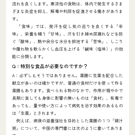
流れを良くします。寒涼性の食物は、体内で発生するさま
ざまな炎症を抑え、解毒や利尿を促進させる働きがありま
す。
「食味」では、発汗を促し気の巡りを良くする「辛
味」、栄養を補う「甘味」、汗を引き締め尿漏れなどを防
ぐ「酸味」、熱や余分な水分を排泄する「苦味」、しこり
や腫れ物を軟らかくし血圧を上げる「鹹味（塩味）」の効
能に分類します。
Q：特別な食品が必要なのですか？
A：必ずしもそうではありません。薬膳に生薬を配合した
献立が多いのは確かですが、普通の食材だけを使って作る
薬膳もあります。食べられる物のなかで、作用が穏やかで
長期に食しても身体に影響の無いものは「食材」、有毒で
あっても、量や使い方によって病気を治す効果のあるもの
は「生薬」とされます。
例えば、病後の滋養強壮を目的とした薬膳の１つ「鶏汁
粥」について、中国の専門書には次のように書いてありま