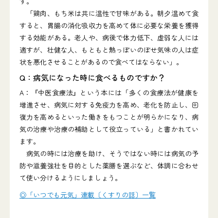
す。
「鶏肉、もち米は共に温性で甘味がある。朝夕温めて食
すると、胃腸の消化吸収力を高めて体に必要な栄養を獲得
する効能がある。老人や、病後で体力低下、虚弱な人には
適すが、壮健な人、もともと熱っぽいのぼせ気味の人は症
状を悪化させることがあるので食べてはならない」。
Q：病気になった時に食べるものですか？
A：『中医食療法』という本には「多くの食療法が健康を
増進させ、病気に対する免疫力を高め、老化を防止し、回
復力を高めるといった働きをもつことが明らかになり、病
気の治療や治療の補助として役立っている」と書かれてい
ます。
病気の時には治療を助け、そうではない時には病気の予
防や滋養強壮を目的とした薬膳を選ぶなど、体調に合わせ
て使い分けるようにしましょう。
◎「いつでも元気」連載〔くすりの話〕一覧