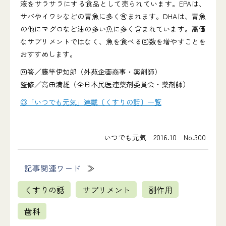
液をサラサラにする食品として売られています。EPAは、
サバやイワシなどの青魚に多く含まれます。DHAは、青魚
の他にマグロなど油の多い魚に多く含まれています。高価
なサプリメントではなく、魚を食べる回数を増やすことを
おすすめします。
回答／藤竿伊知郎（外苑企画商事・薬剤師）
監修／高田満雄（全日本民医連薬剤委員会・薬剤師）
◎「いつでも元気」連載〔くすりの話〕一覧
いつでも元気 2016.10 No.300
記事関連ワード
くすりの話
サプリメント
副作用
歯科