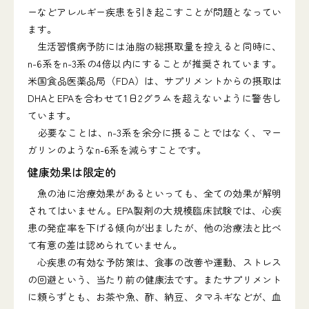
ーなどアレルギー疾患を引き起こすことが問題となってい
ます。
生活習慣病予防には油脂の総摂取量を控えると同時に、
n-6系をn-3系の4倍以内にすることが推奨されています。
米国食品医薬品局（FDA）は、サプリメントからの摂取は
DHAとEPAを合わせて1日2グラムを超えないように警告し
ています。
必要なことは、n-3系を余分に摂ることではなく、マー
ガリンのようなn-6系を減らすことです。
健康効果は限定的
魚の油に治療効果があるといっても、全ての効果が解明
されてはいません。EPA製剤の大規模臨床試験では、心疾
患の発症率を下げる傾向が出ましたが、他の治療法と比べ
て有意の差は認められていません。
心疾患の有効な予防策は、食事の改善や運動、ストレス
の回避という、当たり前の健康法です。またサプリメント
に頼らずとも、お茶や魚、酢、納豆、タマネギなどが、血