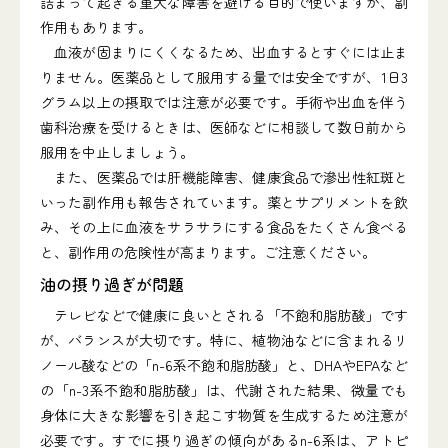
詰まって起きる重大な障害を避ける目的で使いますが、副
作用もあります。
血液が固まりにくくなるため、出血するとすぐには止ま
りません。医薬品として服用する量では安全ですが、1日3
グラム以上の摂取では注意が必要です。手術や出血を伴う
歯科治療を受けるときは、医師などに相談して数日前から
服用を中止しましょう。
また、医薬品では肝機能障害、健康食品で滲出性紅斑と
いった副作用も報告されています。薬とサプリメントを飲
み、その上に血液をサラサラにする食品をたくさん食べる
と、副作用の危険性が高まります。ご注意ください。
油の摂り過ぎが問題
テレビなどで健康に良いとされる「不飽和脂肪酸」です
が、バランスが大切です。特に、植物油などに含まれるリ
ノール酸などの「n-6系不飽和脂肪酸」と、DHAやEPAなど
の「n-3系不飽和脂肪酸」は、代謝された結果、微量でも
身体に大きな影響を引き起こす物質を生成するため注意が
必要です。すでに摂り過ぎの傾向があるn-6系は、アトピ